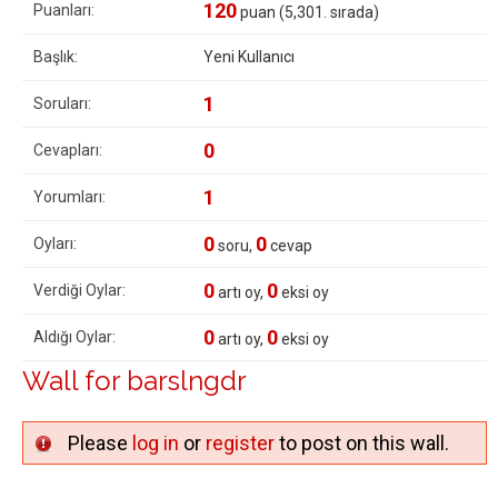
120
Puanları:
puan (
5,301
. sırada)
Başlık:
Yeni Kullanıcı
1
Soruları:
0
Cevapları:
1
Yorumları:
0
0
Oyları:
soru,
cevap
0
0
Verdiği Oylar:
artı oy,
eksi oy
0
0
Aldığı Oylar:
artı oy,
eksi oy
Wall for barslngdr
Please
log in
or
register
to post on this wall.