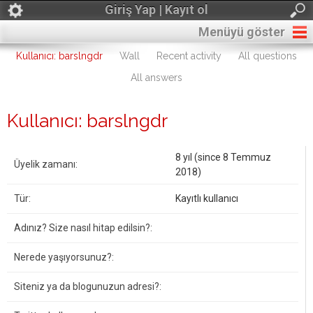
Giriş Yap | Kayıt ol
Menüyü göster
Kullanıcı: barslngdr
Wall
Recent activity
All questions
All answers
Kullanıcı: barslngdr
8 yıl (since 8 Temmuz
Üyelik zamanı:
2018)
Tür:
Kayıtlı kullanıcı
Adınız? Size nasıl hitap edilsin?:
Nerede yaşıyorsunuz?:
Siteniz ya da blogunuzun adresi?: