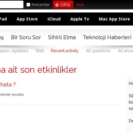
Remember
Kayıt
Pad
App Store
iCloud
Apple Tv
Mac App Store
ış
Bir Soru Sor
Sihirli Elma
Teknoloji Haberleri
lanıcı: alptekin1
Wall
Recent activity
All questions
All ans
a ait son etkinlikler
Ho
hata ?
risinde
soruldu
Si
kı
so
De