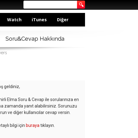
Watch
iTunes
Diğer
Soru&Cevap Hakkında
wers
ş geldiniz,
hirli Elma Soru & Cevap ile sorularınıza en
sa zamanda yanıt alabilirsiniz. Sorunuzu
run ve diğer kullanıcılar cevap versin.
taylı bilgi için
buraya
tıklayın.