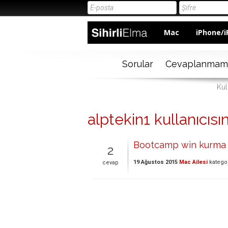
Mac
iPhone/i
Sorular
Cevaplanmam
Kul
alptekin1 kullanıcısın
Bootcamp win kurma 
2
19 Ağustos 2015
Mac Ailesi
katego
cevap