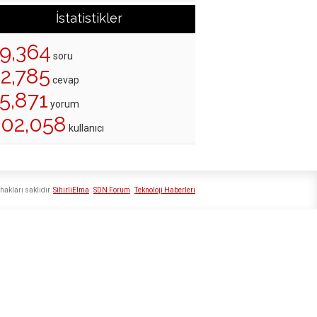
İstatistikler
19,364
soru
22,785
cevap
5,871
yorum
202,058
kullanıcı
hakları saklıdır
SihirliElma
SDN Forum
Teknoloji Haberleri