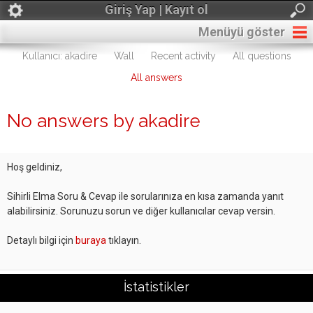
Giriş Yap | Kayıt ol
Menüyü göster
Kullanıcı: akadire
Wall
Recent activity
All questions
All answers
No answers by akadire
Hoş geldiniz,
Sihirli Elma Soru & Cevap ile sorularınıza en kısa zamanda yanıt
alabilirsiniz. Sorunuzu sorun ve diğer kullanıcılar cevap versin.
Detaylı bilgi için
buraya
tıklayın.
İstatistikler