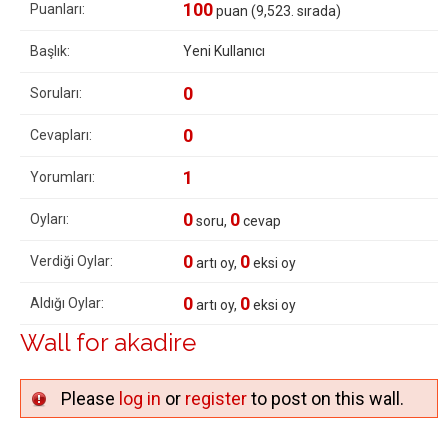
100
Puanları:
puan (
9,523
. sırada)
Başlık:
Yeni Kullanıcı
0
Soruları:
0
Cevapları:
1
Yorumları:
0
0
Oyları:
soru,
cevap
0
0
Verdiği Oylar:
artı oy,
eksi oy
0
0
Aldığı Oylar:
artı oy,
eksi oy
Wall for akadire
Please
log in
or
register
to post on this wall.