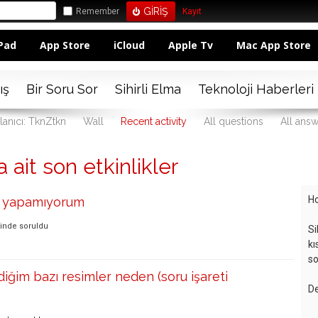
Remember
Kayıt
Pad
App Store
iCloud
Apple Tv
Mac App Store
ış
Bir Soru Sor
Sihirli Elma
Teknoloji Haberleri
lanıcı: TknZtkn
Wall
Recent activity
All questions
All ans
 ait son etkinlikler
Ho
şi yapamıyorum
sinde
soruldu
Si
kı
so
iğim bazı resimler neden (soru işareti
De