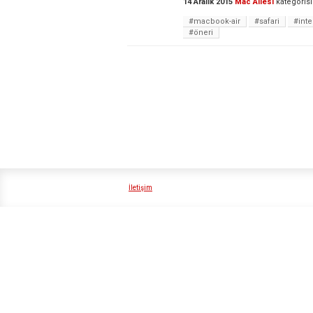
14 Aralık 2015
Mac Ailesi
kategoris
#macbook-air
#safari
#inte
#öneri
İletişim