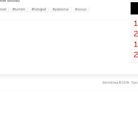
inde
soruldu
rnet
#tumblr
#fotoğraf
#yükleme
#sorun
1
2
SihirliElma © 2018 - Tüm 