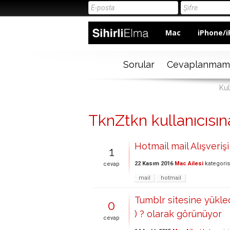
Mac
iPhone/i
Sorular
Cevaplanmam
Kul
TknZtkn kullanıcısına
Hotmail mail Alışveri
1
22 Kasım 2016
Mac Ailesi
kategori
cevap
mail
hotmail
Tumblr sitesine yükled
0
) ? olarak görünüyor
cevap