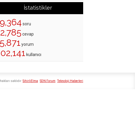
İstatistikler
19,364
soru
22,785
cevap
5,871
yorum
02,141
kullanıcı
hakları saklıdır
SihirliElma
SDN Forum
Teknoloji Haberleri