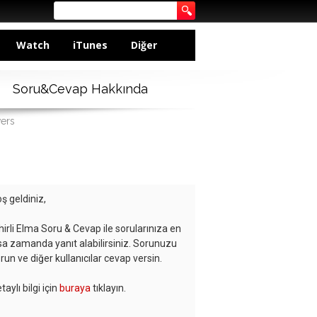
Watch
iTunes
Diğer
Soru&Cevap Hakkında
wers
ş geldiniz,
hirli Elma Soru & Cevap ile sorularınıza en
sa zamanda yanıt alabilirsiniz. Sorunuzu
run ve diğer kullanıcılar cevap versin.
taylı bilgi için
buraya
tıklayın.