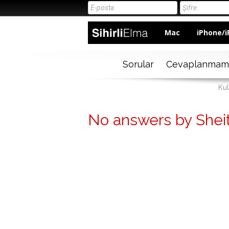
Mac
iPhone/i
Sorular
Cevaplanmam
Kul
No answers by Shei