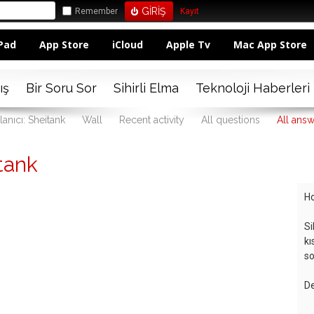
Remember
Kayıt
Pad
App Store
iCloud
Apple Tv
Mac App Store
ış
Bir Soru Sor
Sihirli Elma
Teknoloji Haberleri
lanıcı: Sheitank
Wall
Recent activity
All questions
All ans
tank
Ho
Si
kı
so
De