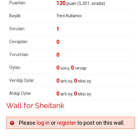
120
Puanları:
puan (
5,301
. sırada)
Başlık:
Yeni Kullanıcı
1
Soruları:
0
Cevapları:
0
Yorumları:
0
0
Oyları:
soru,
cevap
0
0
Verdiği Oylar:
artı oy,
eksi oy
0
0
Aldığı Oylar:
artı oy,
eksi oy
Wall for Sheitank
Please
log in
or
register
to post on this wall.