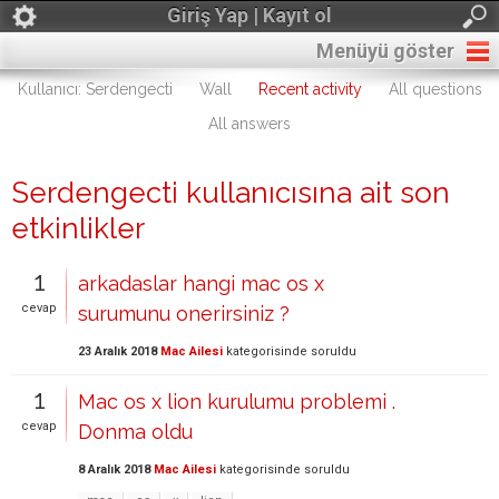
Giriş Yap | Kayıt ol
Menüyü göster
Kullanıcı: Serdengecti
Wall
Recent activity
All questions
All answers
Serdengecti kullanıcısına ait son
etkinlikler
1
arkadaslar hangi mac os x
cevap
surumunu onerirsiniz ?
23 Aralık 2018
Mac Ailesi
kategorisinde
soruldu
1
Mac os x lion kurulumu problemi .
cevap
Donma oldu
8 Aralık 2018
Mac Ailesi
kategorisinde
soruldu