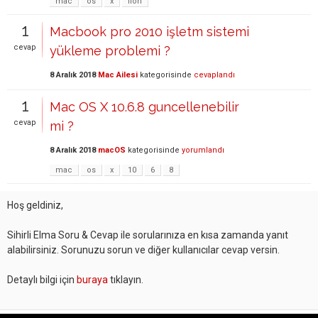
mac
os
x
lion
1
Macbook pro 2010 işletm sistemi
cevap
yükleme problemi ?
8 Aralık 2018
Mac Ailesi
kategorisinde
cevaplandı
1
Mac OS X 10.6.8 guncellenebilir
cevap
mi ?
8 Aralık 2018
macOS
kategorisinde
yorumlandı
mac
os
x
10
6
8
Hoş geldiniz,
Sihirli Elma Soru & Cevap ile sorularınıza en kısa zamanda yanıt
alabilirsiniz. Sorunuzu sorun ve diğer kullanıcılar cevap versin.
Detaylı bilgi için
buraya
tıklayın.