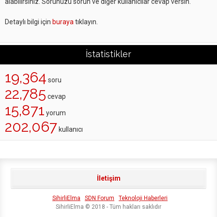
alabilirsiniz. Sorunuzu sorun ve diğer kullanıcılar cevap versin.
Detaylı bilgi için
buraya
tıklayın.
İstatistikler
19,364
soru
22,785
cevap
15,871
yorum
202,067
kullanıcı
İletişim
SihirliElma
SDN Forum
Teknoloji Haberleri
SihirliElma © 2018 - Tüm hakları saklıdır