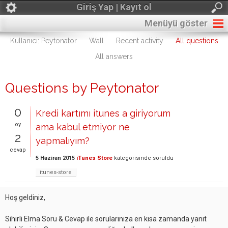
Giriş Yap | Kayıt ol
Menüyü göster
Kullanıcı: Peytonator
Wall
Recent activity
All questions
All answers
Questions by Peytonator
0
Kredi kartımı itunes a giriyorum
oy
ama kabul etmiyor ne
2
yapmalıyım?
cevap
5 Haziran 2015
iTunes Store
kategorisinde
soruldu
itunes-store
Hoş geldiniz,
Sihirli Elma Soru & Cevap ile sorularınıza en kısa zamanda yanıt