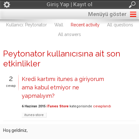
Giriş Yap | Kayıt ol
Menüyü göster
Kullanıcı: Peytonator
Wall
Recent activity
All questions
All answers
Peytonator kullanıcısına ait son
etkinlikler
2
Kredi kartımı itunes a giriyorum
cevap
ama kabul etmiyor ne
yapmalıyım?
6 Haziran 2015
iTunes Store
kategorisinde
cevaplandı
itunes-store
Hoş geldiniz,