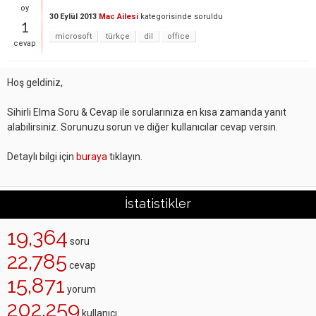
oy
30 Eylül 2013
Mac Ailesi
kategorisinde
soruldu
1
microsoft
türkçe
dil
office
cevap
Hoş geldiniz,
Sihirli Elma Soru & Cevap ile sorularınıza en kısa zamanda yanıt
alabilirsiniz. Sorunuzu sorun ve diğer kullanıcılar cevap versin.
Detaylı bilgi için
buraya
tıklayın.
İstatistikler
19,364
soru
22,785
cevap
15,871
yorum
202,259
kullanıcı