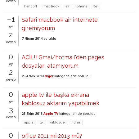
cevap
handoff
macbook
air
iphone
5s
–1
Safari macbook air internete
oy
giremiyorum
2
7 Nisan 2014
soruldu
cevap
0
ACİL!! Gmai/hotmail'den pages
oy
dosyaları atamıyorum
2
25 Aralık 2013
Diğer
kategorisinde
soruldu
cevap
0
apple tv ile başka ekrana
oy
kablosuz aktarım yapabilmek
3
25 Ekim 2013
Apple TV
kategorisinde
soruldu
cevap
apple
tv-
kablosuz-
hdmi
0
office 2011 mi 2013 mü?