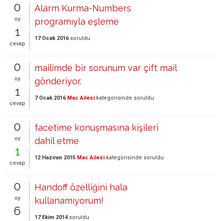
0
Alarm Kurma-Numbers
oy
programıyla eşleme
1
17 Ocak 2016
soruldu
cevap
0
mailimde bir sorunum var çift mail
oy
gönderiyor.
1
7 Ocak 2016
Mac Ailesi
kategorisinde
soruldu
cevap
0
facetime konuşmasına kişileri
oy
dahil etme
1
12 Haziran 2015
Mac Ailesi
kategorisinde
soruldu
cevap
0
Handoff özelliğini hala
oy
kullanamıyorum!
6
17 Ekim 2014
soruldu