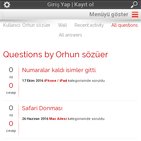
Giriş Yap | Kayıt ol
Menüyü göster
Kullanıcı: Orhun sözüer
Wall
Recent activity
All questions
All answers
Questions by Orhun sözüer
0
Numaralar kaldı isimler gitti.
oy
17 Ekim 2016
iPhone / iPad
kategorisinde
soruldu
0
cevap
0
Safari Donması
oy
26 Haziran 2016
Mac Ailesi
kategorisinde
soruldu
0
cevap