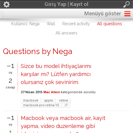
Giriş Yap | Kayıt ol
Menüyü göster
Kullanıcı: Nega
Wall
Recent activity
All questions
All answers
Questions by Nega
–1
Sizce bu model ihtiyaçlarımı
oy
karşılar mı? Lütfen yardımcı
2
olursanız çok sevinirim.
cevap
27 Nisan 2015
Mac Ailesi
kategorisinde
soruldu
macbook
apple
retina
macbook-pro-retina-15
i7
–1
Macbook veya macbook air, kayit
oy
yapma, video duzenleme gibi
1