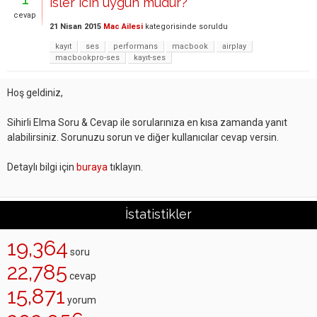
isler icin uygun mudur?
cevap
21 Nisan 2015
Mac Ailesi
kategorisinde
soruldu
kayıt
ses
performans
macbook
airplay
macbookpro-ses
kayıt-ses
Hoş geldiniz,
Sihirli Elma Soru & Cevap ile sorularınıza en kısa zamanda yanıt
alabilirsiniz. Sorunuzu sorun ve diğer kullanıcılar cevap versin.
Detaylı bilgi için
buraya
tıklayın.
İstatistikler
19,364
soru
22,785
cevap
15,871
yorum