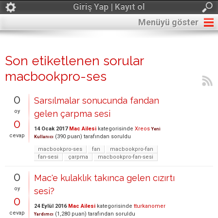
Giriş Yap | Kayıt ol
Menüyü göster
Son etiketlenen sorular
macbookpro-ses
0
Sarsılmalar sonucunda fandan
oy
gelen çarpma sesi
0
14 Ocak 2017
Mac Ailesi
kategorisinde
Xreos
Yeni
cevap
(
390
puan)
tarafından
soruldu
Kullanıcı
macbookpro-ses
fan
macbookpro-fan
fan-sesi
çarpma
macbookpro-fan-sesi
0
Mac'e kulaklık takınca gelen cızırtı
oy
sesi?
0
24 Eylül 2016
Mac Ailesi
kategorisinde
tturkanomer
cevap
(
1,280
puan)
tarafından
soruldu
Yardımcı