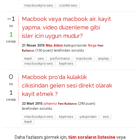
macbookpro-ses
cızırtılı-ses
–1
Macbook veya macbook air, kayit
oy
yapma, video duzenleme gibi
1
isler icin uygun mudur?
cevap
21 Nisan 2015
Mac Ailesi
kategorisinde
Nega
Yeni
(
150
puan)
tarafından
soruldu
Kullanıcı
kayıt
ses
performans
macbook
airplay
macbookpro-ses
kayıt-ses
0
Macbook pro'da kulaklik
oy
cikisindan gelen sesi direkt olarak
1
kayit etmek ?
cevap
22 Mart 2015
johannz
(
290
puan)
Yeni Kullanıcı
tarafından
soruldu
macbookpro-ses
kayıt-ses
çıkışından
ses
kayıt
Daha fazlasını görmek için,
tüm soruların listesine
veya