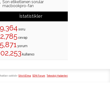
Son etiketlenen sorular
macbookpro-fan
İstatistikler
19,364
soru
22,785
cevap
5,871
yorum
202,253
kullanıcı
hakları saklıdır
SihirliElma
SDN Forum
Teknoloji Haberleri