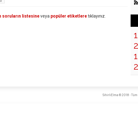
i
 soruların listesine
veya
popüler etiketlere
tıklayınız.
1
SihirliElma © 2018 - Tüm 