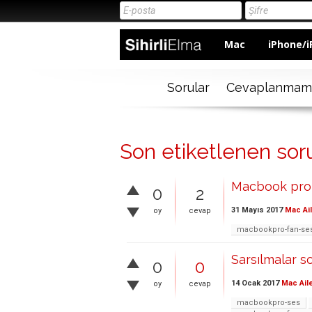
Mac
iPhone/i
Sorular
Cevaplanmam
Son etiketlenen so
Macbook pro f
0
2
31 Mayıs 2017
Mac Ai
oy
cevap
macbookpro-fan-ses
Sarsılmalar 
0
0
14 Ocak 2017
Mac Ail
oy
cevap
macbookpro-ses