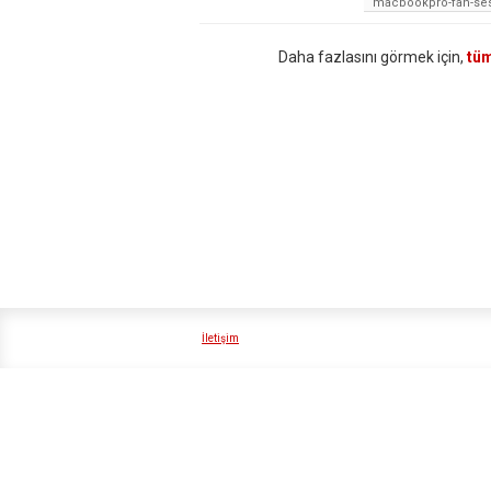
macbookpro-fan-ses
Daha fazlasını görmek için,
tüm
İletişim