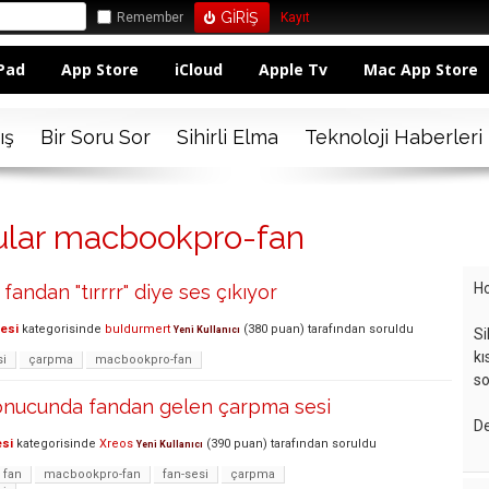
Remember
Kayıt
Pad
App Store
iCloud
Apple Tv
Mac App Store
ış
Bir Soru Sor
Sihirli Elma
Teknoloji Haberleri
rular macbookpro-fan
Ho
andan "tırrrr" diye ses çıkıyor
lesi
kategorisinde
buldurmert
(
380
puan)
tarafından
soruldu
Yeni Kullanıcı
Si
kı
i
çarpma
macbookpro-fan
so
sonucunda fandan gelen çarpma sesi
De
esi
kategorisinde
Xreos
(
390
puan)
tarafından
soruldu
Yeni Kullanıcı
fan
macbookpro-fan
fan-sesi
çarpma