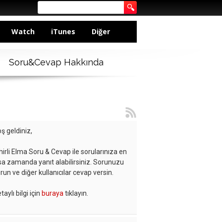
Watch
iTunes
Diğer
Soru&Cevap Hakkında
ş geldiniz,
hirli Elma Soru & Cevap ile sorularınıza en
sa zamanda yanıt alabilirsiniz. Sorunuzu
run ve diğer kullanıcılar cevap versin.
taylı bilgi için
buraya
tıklayın.