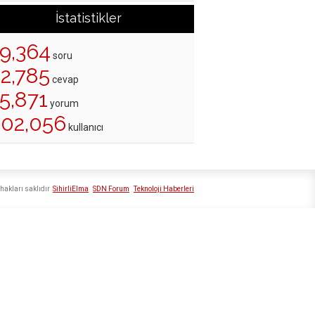
İstatistikler
19,364
soru
22,785
cevap
5,871
yorum
202,056
kullanıcı
hakları saklıdır
SihirliElma
SDN Forum
Teknoloji Haberleri