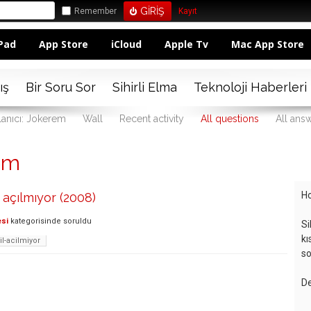
Remember
Kayıt
Pad
App Store
iCloud
Apple Tv
Mac App Store
ış
Bir Soru Sor
Sihirli Elma
Teknoloji Haberleri
lanıcı: Jokerem
Wall
Recent activity
All questions
All ans
em
Ho
açılmıyor (2008)
esi
kategorisinde
soruldu
Si
kı
il-acilmiyor
so
De