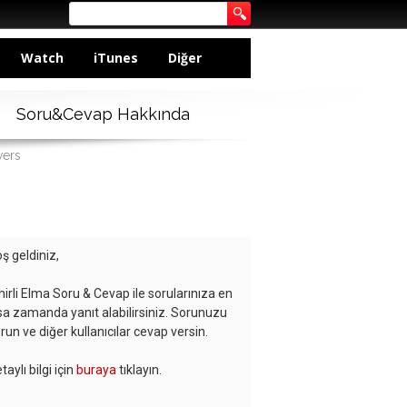
Watch
iTunes
Diğer
Soru&Cevap Hakkında
wers
ş geldiniz,
hirli Elma Soru & Cevap ile sorularınıza en
sa zamanda yanıt alabilirsiniz. Sorunuzu
run ve diğer kullanıcılar cevap versin.
taylı bilgi için
buraya
tıklayın.