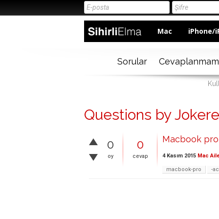
Mac
iPhone/i
Sorular
Cevaplanmam
Kul
Questions by Joker
Macbook pro 
0
0
4 Kasım 2015
Mac Ail
oy
cevap
macbook-pro
-ac