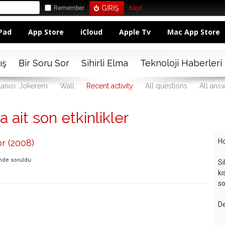
Remember
Kayıt
Pad
App Store
iCloud
Apple Tv
Mac App Store
ış
Bir Soru Sor
Sihirli Elma
Teknoloji Haberleri
lanıcı: Jokerem
Wall
Recent activity
All questions
All ans
 ait son etkinlikler
Ho
r (2008)
inde
soruldu
Si
kı
so
De