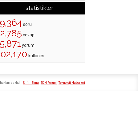
İstatistikler
19,364
soru
22,785
cevap
5,871
yorum
202,170
kullanıcı
hakları saklıdır
SihirliElma
SDN Forum
Teknoloji Haberleri