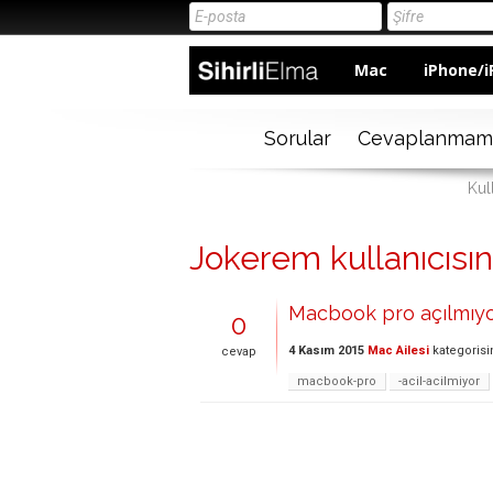
Mac
iPhone/i
Sorular
Cevaplanmam
Kul
Jokerem kullanıcısına
Macbook pro açılmıyo
0
4 Kasım 2015
Mac Ailesi
kategoris
cevap
macbook-pro
-acil-acilmiyor