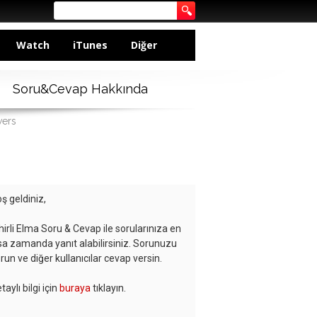
Watch
iTunes
Diğer
Soru&Cevap Hakkında
wers
ş geldiniz,
hirli Elma Soru & Cevap ile sorularınıza en
sa zamanda yanıt alabilirsiniz. Sorunuzu
run ve diğer kullanıcılar cevap versin.
taylı bilgi için
buraya
tıklayın.