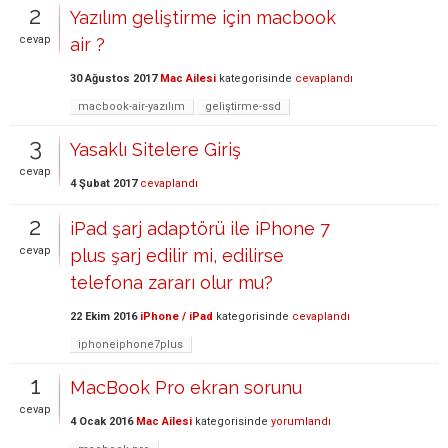
2
Yazılım geliştirme için macbook
cevap
air ?
30 Ağustos 2017
Mac Ailesi
kategorisinde
cevaplandı
macbook-air-yazılım
geliştirme-ssd
3
Yasaklı Sitelere Giriş
cevap
4 Şubat 2017
cevaplandı
2
iPad şarj adaptörü ile iPhone 7
cevap
plus şarj edilir mi, edilirse
telefona zararı olur mu?
22 Ekim 2016
iPhone / iPad
kategorisinde
cevaplandı
iphoneiphone7plus
1
MacBook Pro ekran sorunu
cevap
4 Ocak 2016
Mac Ailesi
kategorisinde
yorumlandı