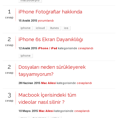
macbook-pro
1
iPhone Fotoğraflar hakkında
cevap
15 Aralık 2015
yorumlandı
iphone
icloud
itunes
ios
2
iPhone 6s Ekran Dayanıklılığı
cevap
12 Aralık 2015
iPhone / iPad
kategorisinde
cevaplandı
iphone
2
Dosyaları neden sürükleyerek
cevap
taşıyamıyorum?
28 Haziran 2015
Mac Ailesi
kategorisinde
cevaplandı
3
Macbook İçerisindeki tüm
cevap
videolar nasıl silinir ?
10 Mayıs 2015
Mac Ailesi
kategorisinde
cevaplandı