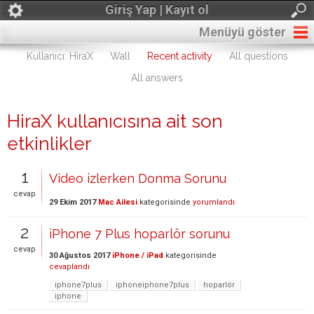
Giriş Yap | Kayıt ol
Menüyü göster
Kullanıcı: HiraX
Wall
Recent activity
All questions
All answers
HiraX kullanıcısına ait son
etkinlikler
1
Video izlerken Donma Sorunu
cevap
29 Ekim 2017
Mac Ailesi
kategorisinde
yorumlandı
2
iPhone 7 Plus hoparlör sorunu
cevap
30 Ağustos 2017
iPhone / iPad
kategorisinde
cevaplandı
iphone7plus
iphoneiphone7plus
hoparlör
iphone