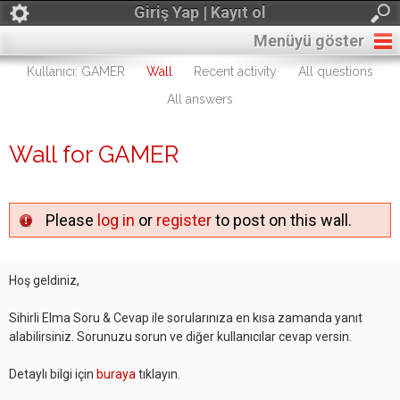
Giriş Yap | Kayıt ol
Menüyü göster
Kullanıcı: GAMER
Wall
Recent activity
All questions
All answers
Wall for GAMER
Please
log in
or
register
to post on this wall.
Hoş geldiniz,
Sihirli Elma Soru & Cevap ile sorularınıza en kısa zamanda yanıt
alabilirsiniz. Sorunuzu sorun ve diğer kullanıcılar cevap versin.
Detaylı bilgi için
buraya
tıklayın.