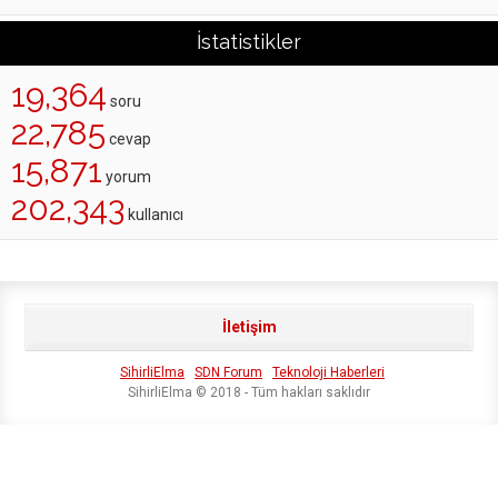
İstatistikler
19,364
soru
22,785
cevap
15,871
yorum
202,343
kullanıcı
İletişim
SihirliElma
SDN Forum
Teknoloji Haberleri
SihirliElma © 2018 - Tüm hakları saklıdır