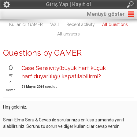
Giriş Yap | Kayıt ol
Menüyü göster
Kullanıcı: GAMER
Wall
Recent activity
All questions
All answers
Questions by GAMER
0
Case Sensivity(büyük harf küçük
oy
harf duyarlılığı) kapatılabilirmi?
1
21 Mayıs 2014
soruldu
cevap
Hoş geldiniz,
Sihirli Elma Soru & Cevap ile sorularınıza en kısa zamanda yanıt
alabilirsiniz. Sorunuzu sorun ve diğer kullanıcılar cevap versin.