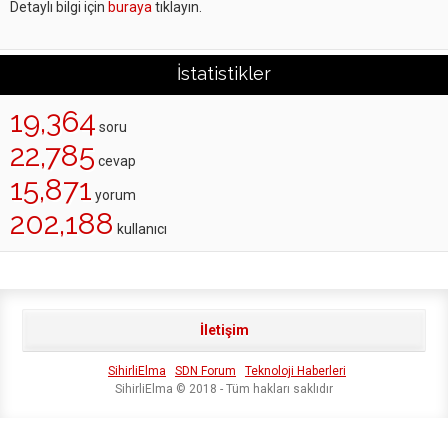
Detaylı bilgi için
buraya
tıklayın.
İstatistikler
19,364
soru
22,785
cevap
15,871
yorum
202,188
kullanıcı
İletişim
SihirliElma
SDN Forum
Teknoloji Haberleri
SihirliElma © 2018 - Tüm hakları saklıdır