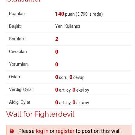
140
Puanları:
puan (
3,798
. sırada)
Başlık:
Yeni Kullanıcı
2
Soruları:
0
Cevapları:
0
Yorumları:
0
0
Oyları:
soru,
cevap
0
0
Verdiği Oylar:
artı oy,
eksi oy
0
0
Aldığı Oylar:
artı oy,
eksi oy
Wall for Fighterdevil
Please
log in
or
register
to post on this wall.