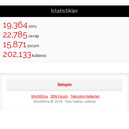
İstatistikler
19,364
soru
22,785
cevap
15,871
yorum
202,133
kullanıcı
İletişim
SihirliElma
SDN Forum
Teknoloji Haberleri
SihirliElma © 2018 - Tüm hakları saklıdır