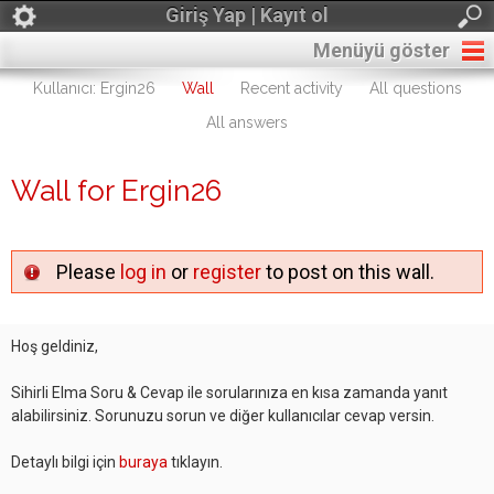
Giriş Yap | Kayıt ol
Menüyü göster
Kullanıcı: Ergin26
Wall
Recent activity
All questions
All answers
Wall for Ergin26
Please
log in
or
register
to post on this wall.
Hoş geldiniz,
Sihirli Elma Soru & Cevap ile sorularınıza en kısa zamanda yanıt
alabilirsiniz. Sorunuzu sorun ve diğer kullanıcılar cevap versin.
Detaylı bilgi için
buraya
tıklayın.