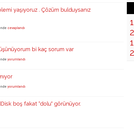
lemi yaşıyoruz . Çözüm bulduysanız
inde
cevaplandı
1
üşünüyorum bi kaç sorum var
inde
yorumlandı
mıyor
inde
yorumlandı
isk boş fakat “dolu" görünüyor.