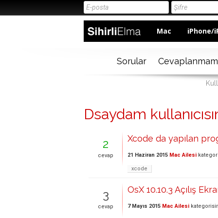
Mac
iPhone/i
Sorular
Cevaplanmam
Kul
Dsaydam kullanıcısın
Xcode da yapılan prog
2
21 Haziran 2015
Mac Ailesi
kategor
cevap
xcode
OsX 10.10.3 Açılış Ekr
3
7 Mayıs 2015
Mac Ailesi
kategorisi
cevap