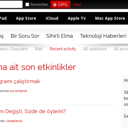
Remember
Kayıt
Pad
App Store
iCloud
Apple Tv
Mac App Store
ış
Bir Soru Sor
Sihirli Elma
Teknoloji Haberleri
lanıcı: Dsaydam
Wall
Recent activity
All questions
All ans
a ait son etkinlikler
Ho
ramı çalıştırmak
isinde
yorumlandı
Si
kı
so
anı Değişti, Sizde de öylemi?
De
nde
cevaplandı