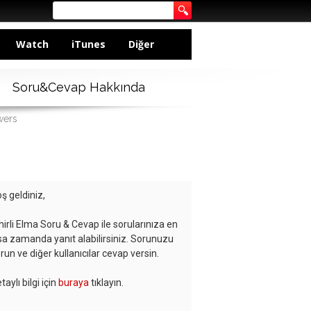
Watch
iTunes
Diğer
Soru&Cevap Hakkında
wers
ş geldiniz,
hirli Elma Soru & Cevap ile sorularınıza en
sa zamanda yanıt alabilirsiniz. Sorunuzu
run ve diğer kullanıcılar cevap versin.
taylı bilgi için
buraya
tıklayın.