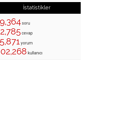
İstatistikler
19,364
soru
22,785
cevap
5,871
yorum
202,268
kullanıcı