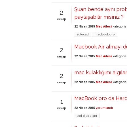
Şuan bende aynı prob
2
paylaşabilir misiniz ?
cevap
22 Nisan 2015
Mac Ailesi
kategoris
autocad
macbook-pro
Macbook Air almayı d
2
22 Nisan 2015
Mac Ailesi
kategoris
cevap
mac kulaklığımı algıla
2
22 Nisan 2015
Mac Ailesi
kategoris
cevap
MacBook pro da HardD
1
22 Nisan 2015
yorumlandı
cevap
ssd-disk-alanı