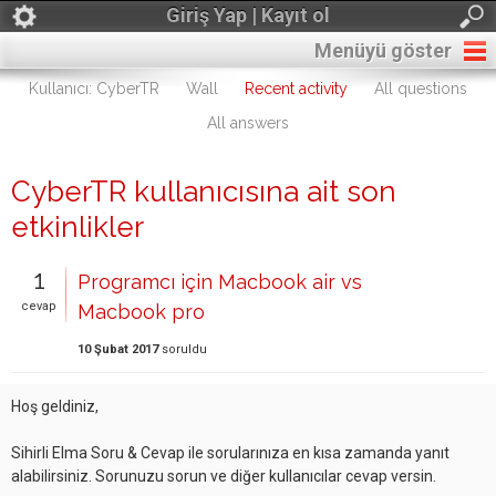
Giriş Yap | Kayıt ol
Menüyü göster
Kullanıcı: CyberTR
Wall
Recent activity
All questions
All answers
CyberTR kullanıcısına ait son
etkinlikler
1
Programcı için Macbook air vs
cevap
Macbook pro
10 Şubat 2017
soruldu
Hoş geldiniz,
Sihirli Elma Soru & Cevap ile sorularınıza en kısa zamanda yanıt
alabilirsiniz. Sorunuzu sorun ve diğer kullanıcılar cevap versin.