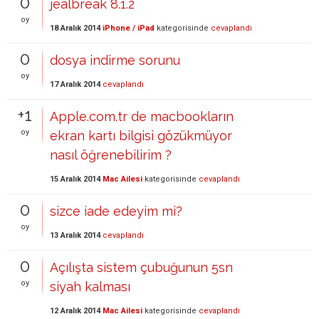
0
jealbreak 8.1.2
oy
18 Aralık 2014
iPhone / iPad
kategorisinde
cevaplandı
0
dosya indirme sorunu
oy
17 Aralık 2014
cevaplandı
+1
Apple.com.tr de macbookların
oy
ekran kartı bilgisi gözükmüyor
nasıl öğrenebilirim ?
15 Aralık 2014
Mac Ailesi
kategorisinde
cevaplandı
0
sizce iade edeyim mi?
oy
13 Aralık 2014
cevaplandı
0
Açılışta sistem çubuğunun 5sn
oy
siyah kalması
12 Aralık 2014
Mac Ailesi
kategorisinde
cevaplandı