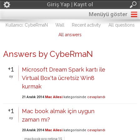
Giriş Yap | Kayıt ol
Menüyü göster
Kullanıcı: CybeRmaN
Wall
Recent activity
All questions
All answers
Answers by CybeRmaN
+1
Microsoft Dream Spark kartı ile
oy
Virtual Box'ta ücretsiz Win8
kurmak
21 Aralık 2014
Mac Ailesi
kategorisinde
cevaplandı
+1
Mac book almak için uygun
oy
zaman mı?
20 Aralık 2014
Mac Ailesi
kategorisinde
cevaplandı
macbook-pro-retina-15