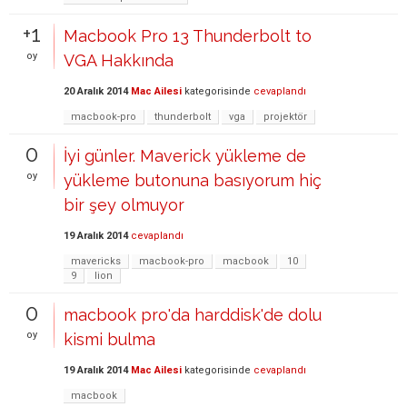
+1
Macbook Pro 13 Thunderbolt to
oy
VGA Hakkında
20 Aralık 2014
Mac Ailesi
kategorisinde
cevaplandı
macbook-pro
thunderbolt
vga
projektör
0
İyi günler. Maverick yükleme de
oy
yükleme butonuna basıyorum hiç
bir şey olmuyor
19 Aralık 2014
cevaplandı
mavericks
macbook-pro
macbook
10
9
lion
0
macbook pro'da harddisk'de dolu
oy
kismi bulma
19 Aralık 2014
Mac Ailesi
kategorisinde
cevaplandı
macbook