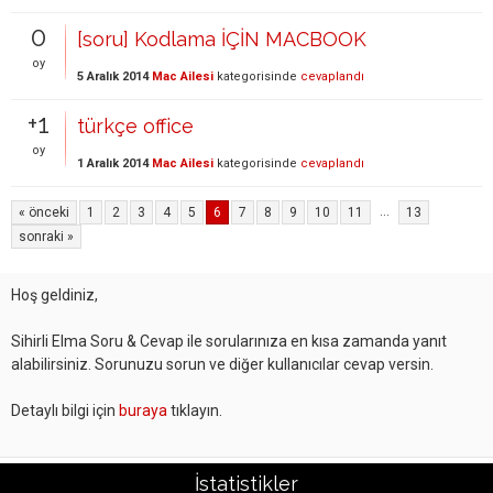
0
[soru] Kodlama İÇİN MACBOOK
oy
5 Aralık 2014
Mac Ailesi
kategorisinde
cevaplandı
+1
türkçe office
oy
1 Aralık 2014
Mac Ailesi
kategorisinde
cevaplandı
...
« önceki
1
2
3
4
5
6
7
8
9
10
11
13
sonraki »
Hoş geldiniz,
Sihirli Elma Soru & Cevap ile sorularınıza en kısa zamanda yanıt
alabilirsiniz. Sorunuzu sorun ve diğer kullanıcılar cevap versin.
Detaylı bilgi için
buraya
tıklayın.
İstatistikler