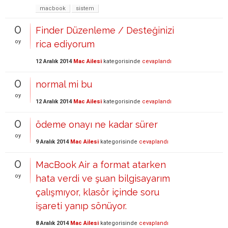
macbook
sistem
0
Finder Düzenleme / Desteğinizi
oy
rica ediyorum
12 Aralık 2014
Mac Ailesi
kategorisinde
cevaplandı
0
normal mi bu
oy
12 Aralık 2014
Mac Ailesi
kategorisinde
cevaplandı
0
ödeme onayı ne kadar sürer
oy
9 Aralık 2014
Mac Ailesi
kategorisinde
cevaplandı
0
MacBook Air a format atarken
oy
hata verdi ve şuan bilgisayarım
çalışmıyor, klasör içinde soru
işareti yanıp sönüyor.
8 Aralık 2014
Mac Ailesi
kategorisinde
cevaplandı