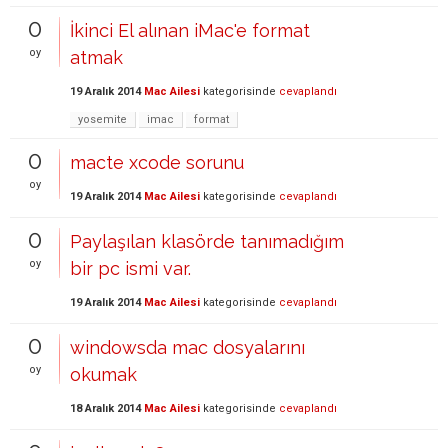
0
İkinci El alınan iMac'e format
oy
atmak
19 Aralık 2014
Mac Ailesi
kategorisinde
cevaplandı
yosemite
imac
format
0
macte xcode sorunu
oy
19 Aralık 2014
Mac Ailesi
kategorisinde
cevaplandı
0
Paylaşılan klasörde tanımadığım
oy
bir pc ismi var.
19 Aralık 2014
Mac Ailesi
kategorisinde
cevaplandı
0
windowsda mac dosyalarını
oy
okumak
18 Aralık 2014
Mac Ailesi
kategorisinde
cevaplandı