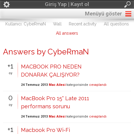
Giriş Yap | Kayıt ol
Menüyü göster
Kullanıcı: CybeRmaN
Wall
Recent activity
All questions
All answers
Answers by CybeRmaN
+1
MACBOOK PRO NEDEN
oy
DONARAK ÇALIŞIYOR?
24 Temmuz 2013
Mac Ailesi
kategorisinde
cevaplandı
0
MacBook Pro 15" Late 2011
oy
performans sorunu
24 Temmuz 2013
Mac Ailesi
kategorisinde
cevaplandı
+1
Macbook Pro Wi-Fi