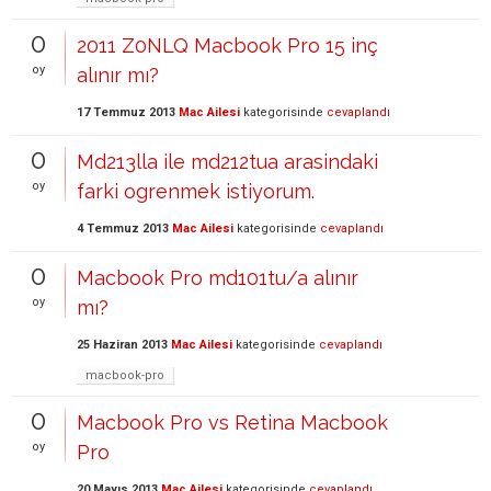
0
2011 Z0NLQ Macbook Pro 15 inç
oy
alınır mı?
17 Temmuz 2013
Mac Ailesi
kategorisinde
cevaplandı
0
Md213lla ile md212tua arasindaki
oy
farki ogrenmek istiyorum.
4 Temmuz 2013
Mac Ailesi
kategorisinde
cevaplandı
0
Macbook Pro md101tu/a alınır
oy
mı?
25 Haziran 2013
Mac Ailesi
kategorisinde
cevaplandı
macbook-pro
0
Macbook Pro vs Retina Macbook
oy
Pro
20 Mayıs 2013
Mac Ailesi
kategorisinde
cevaplandı