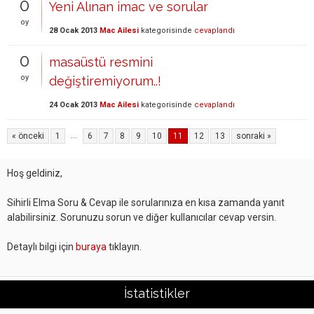
0
Yeni Alınan imac ve sorular
oy
28 Ocak 2013
Mac Ailesi
kategorisinde
cevaplandı
0
masaüstü resmini
oy
değiştiremiyorum..!
24 Ocak 2013
Mac Ailesi
kategorisinde
cevaplandı
...
« önceki
1
6
7
8
9
10
11
12
13
sonraki »
Hoş geldiniz,
Sihirli Elma Soru & Cevap ile sorularınıza en kısa zamanda yanıt
alabilirsiniz. Sorunuzu sorun ve diğer kullanıcılar cevap versin.
Detaylı bilgi için
buraya
tıklayın.
İstatistikler