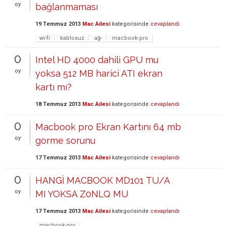
oy
bağlanmaması
19 Temmuz 2013
Mac Ailesi
kategorisinde
cevaplandı
wi-fi
kablosuz
ağ-
macbook-pro
0
Intel HD 4000 dahili GPU mu
oy
yoksa 512 MB harici ATI ekran
kartı mı?
18 Temmuz 2013
Mac Ailesi
kategorisinde
cevaplandı
0
Macbook pro Ekran Kartını 64 mb
oy
gorme sorunu
17 Temmuz 2013
Mac Ailesi
kategorisinde
cevaplandı
0
HANGİ MACBOOK MD101 TU/A
oy
MI YOKSA Z0NLQ MU
17 Temmuz 2013
Mac Ailesi
kategorisinde
cevaplandı
macbook-pro