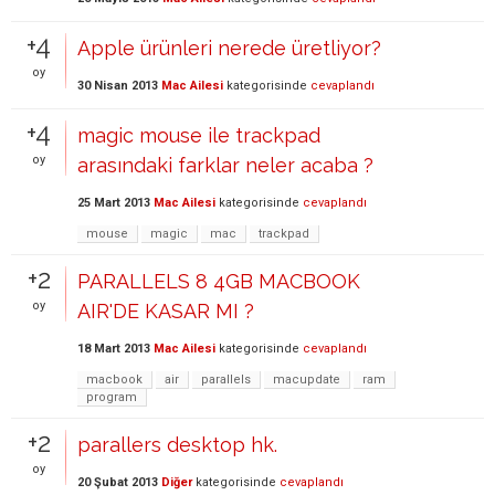
+4
Apple ürünleri nerede üretliyor?
oy
30 Nisan 2013
Mac Ailesi
kategorisinde
cevaplandı
+4
magic mouse ile trackpad
oy
arasındaki farklar neler acaba ?
25 Mart 2013
Mac Ailesi
kategorisinde
cevaplandı
mouse
magic
mac
trackpad
+2
PARALLELS 8 4GB MACBOOK
oy
AIR'DE KASAR MI ?
18 Mart 2013
Mac Ailesi
kategorisinde
cevaplandı
macbook
air
parallels
macupdate
ram
program
+2
parallers desktop hk.
oy
20 Şubat 2013
Diğer
kategorisinde
cevaplandı