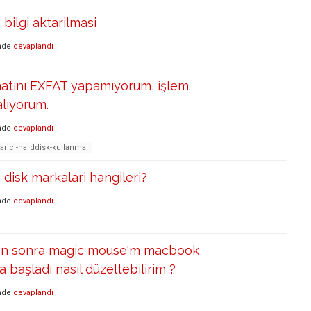
bilgi aktarilmasi
nde
cevaplandı
matını EXFAT yapamıyorum, işlem
alıyorum.
nde
cevaplandı
rici-harddisk-kullanma
 disk markalari hangileri?
nde
cevaplandı
ten sonra magic mouse'm macbook
aşladı nasıl düzeltebilirim ?
nde
cevaplandı