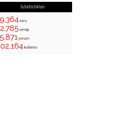
İstatistikler
19,364
soru
22,785
cevap
5,871
yorum
202,164
kullanıcı