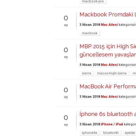
macbook-pro
Mackbook Promdaki 
0
3 Nisan 2018
Mac Ailesi
kategorisi
oy
macbook
MBP 2015 için High S
0
güncellesem yavaşla
oy
3 Nisan 2018
Mac Ailesi
kategorisi
sierra
macos-high-sierra
m
MacBook Air Perform
0
3 Nisan 2018
Mac Ailesi
kategorisi
oy
İphone 6s bluetooth 
0
3 Nisan 2018
iPhone / iPad
kategor
oy
iphone6s
bluetooth
ayarlar