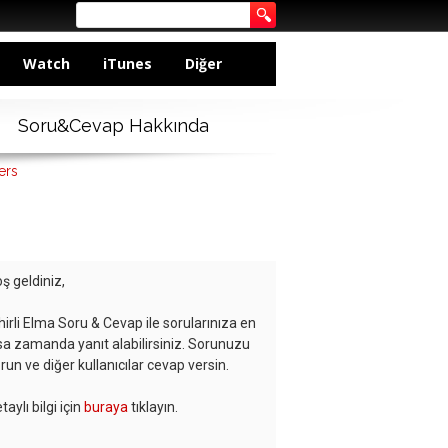
Watch
iTunes
Diğer
Soru&Cevap Hakkında
ers
ş geldiniz,
hirli Elma Soru & Cevap ile sorularınıza en
sa zamanda yanıt alabilirsiniz. Sorunuzu
run ve diğer kullanıcılar cevap versin.
taylı bilgi için
buraya
tıklayın.