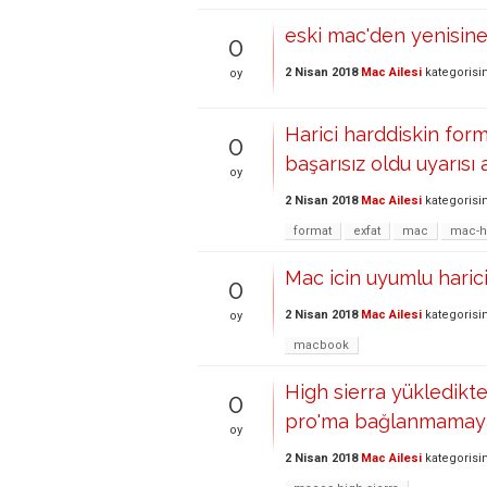
eski mac'den yenisine 
0
2 Nisan 2018
Mac Ailesi
kategorisi
oy
Harici harddiskin for
0
başarısız oldu uyarısı 
oy
2 Nisan 2018
Mac Ailesi
kategorisi
format
exfat
mac
mac-ha
Mac icin uyumlu harici
0
2 Nisan 2018
Mac Ailesi
kategorisi
oy
macbook
High sierra yükledik
0
pro'ma bağlanmamaya b
oy
2 Nisan 2018
Mac Ailesi
kategorisi