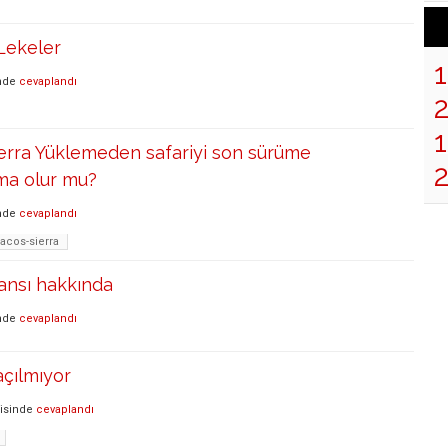
Lekeler
nde
cevaplandı
1
ierra Yüklemeden safariyi son sürüme
ma olur mu?
nde
cevaplandı
acos-sierra
ansı hakkında
nde
cevaplandı
açılmıyor
isinde
cevaplandı