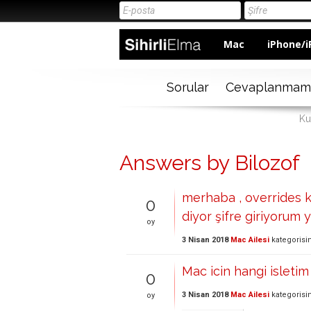
Mac
iPhone/i
Sorular
Cevaplanmam
Ku
Answers by Bilozof
merhaba , overrides k
0
diyor şifre giriyorum 
oy
3 Nisan 2018
Mac Ailesi
kategorisi
Mac icin hangi isletim
0
3 Nisan 2018
Mac Ailesi
kategorisi
oy