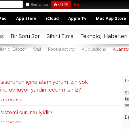
Remember
Kayıt
Pad
App Store
iCloud
Apple Tv
Mac App Store
ış
Bir Soru Sor
Sihirli Elma
Teknoloji Haberleri
llanıcı: Bilozof
Wall
Recent activity
All questions
All answ
Ho
lasörünün içine atamıyorum izin yok
yine olmuyor. yardım eder misiniz?
Si
kı
nde
cevaplandı
so
 sistemi surumu iyidir?
De
nde
cevaplandı