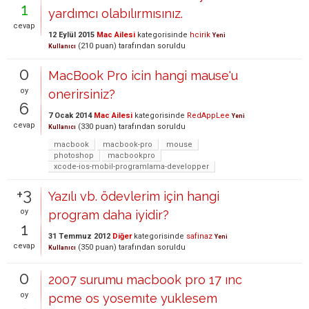
1
yardımcı olabılırmısınız.
cevap
12 Eylül 2015
Mac Ailesi
kategorisinde
hcirik
Yeni
(
210
puan)
tarafından
soruldu
Kullanıcı
0
MacBook Pro icin hangi mause'u
oy
onerirsiniz?
6
7 Ocak 2014
Mac Ailesi
kategorisinde
RedAppLee
Yeni
cevap
(
330
puan)
tarafından
soruldu
Kullanıcı
macbook
macbook-pro
mouse
photoshop
macbookpro
xcode-ios-mobil-programlama-developper
+3
Yazılı vb. ödevlerim için hangi
oy
program daha iyidir?
1
31 Temmuz 2012
Diğer
kategorisinde
safinaz
Yeni
cevap
(
350
puan)
tarafından
soruldu
Kullanıcı
0
2007 surumu macbook pro 17 ınc
oy
pcme os yosemıte yuklesem