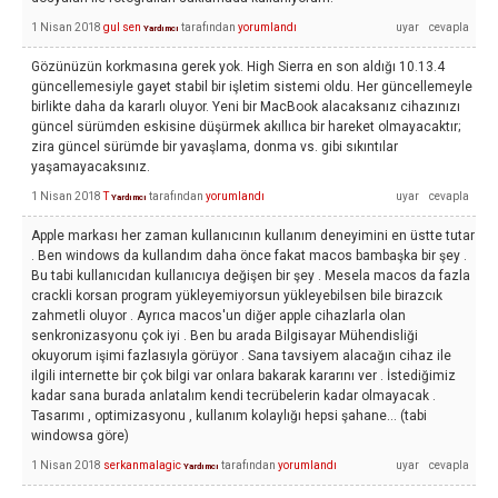
1 Nisan 2018
gul sen
tarafından
yorumlandı
Yardımcı
Gözünüzün korkmasına gerek yok. High Sierra en son aldığı 10.13.4
güncellemesiyle gayet stabil bir işletim sistemi oldu. Her güncellemeyle
birlikte daha da kararlı oluyor. Yeni bir MacBook alacaksanız cihazınızı
güncel sürümden eskisine düşürmek akıllıca bir hareket olmayacaktır;
zira güncel sürümde bir yavaşlama, donma vs. gibi sıkıntılar
yaşamayacaksınız.
1 Nisan 2018
T
tarafından
yorumlandı
Yardımcı
Apple markası her zaman kullanıcının kullanım deneyimini en üstte tutar
. Ben windows da kullandım daha önce fakat macos bambaşka bir şey .
Bu tabi kullanıcıdan kullanıcıya değişen bir şey . Mesela macos da fazla
crackli korsan program yükleyemiyorsun yükleyebilsen bile birazcık
zahmetli oluyor . Ayrıca macos'un diğer apple cihazlarla olan
senkronizasyonu çok iyi . Ben bu arada Bilgisayar Mühendisliği
okuyorum işimi fazlasıyla görüyor . Sana tavsiyem alacağın cihaz ile
ilgili internette bir çok bilgi var onlara bakarak kararını ver . İstediğimiz
kadar sana burada anlatalım kendi tecrübelerin kadar olmayacak .
Tasarımı , optimizasyonu , kullanım kolaylığı hepsi şahane... (tabi
windowsa göre)
1 Nisan 2018
serkanmalagic
tarafından
yorumlandı
Yardımcı