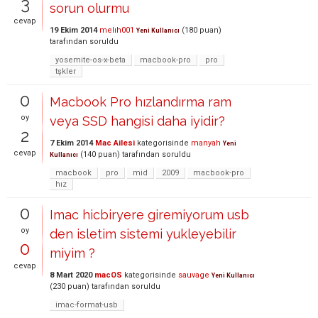
3
sorun olurmu
cevap
19 Ekim 2014
melıh001
(
180
puan)
Yeni Kullanıcı
tarafından
soruldu
yosemite-os-x-beta
macbook-pro
pro
tşkler
0
Macbook Pro hızlandırma ram
oy
veya SSD hangisi daha iyidir?
2
7 Ekim 2014
Mac Ailesi
kategorisinde
manyah
Yeni
cevap
(
140
puan)
tarafından
soruldu
Kullanıcı
macbook
pro
mid
2009
macbook-pro
hız
0
Imac hicbiryere giremiyorum usb
oy
den isletim sistemi yukleyebilir
0
miyim ?
cevap
8 Mart 2020
macOS
kategorisinde
sauvage
Yeni Kullanıcı
(
230
puan)
tarafından
soruldu
imac-format-usb