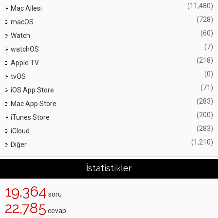
(11,480)
Mac Ailesi
(728)
macOS
(60)
Watch
(7)
watchOS
(218)
Apple TV
(0)
tvOS
(71)
iOS App Store
(283)
Mac App Store
(200)
iTunes Store
(283)
iCloud
(1,210)
Diğer
İstatistikler
19,364
soru
22,785
cevap