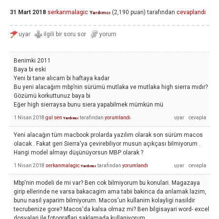
31 Mart 2018
serkanmalagic
(
2,190
puan)
tarafından
cevaplandı
Yardımcı
Benimki 2011
Baya bi eski
Yeni bi tane alıcam bi haftaya kadar
Bu yeni alacağım mbp’nin sürümü mutlaka ve mutlaka high sierra mıdır?
Gözümü korkuttunuz baya bi
Eğer high sierraysa bunu siera yapabilmek mümkün mü
1 Nisan 2018
gul sen
tarafından
yorumlandı
Yardımcı
Yeni alacağın tüm macbook prolarda yazılım olarak son sürüm macos
olacak . Fakat geri Sierra'ya çevirebiliyor musun açıkçası bilmiyorum .
Hangi model almayı düşünüyorsun MBP olarak ?
1 Nisan 2018
serkanmalagic
tarafından
yorumlandı
Yardımcı
Mbp'nin modeli de mi var? Ben cok bilmiyorum bu konulari. Magazaya
girip ellerinde ne varsa bakacagim ama tabii bakinca da anlamak lazim,
bunu nasil yaparim bilmiyorum. Macos'un kullanim kolayligi nasildir
tecrubenize gore? Macos'da kalsa olmaz mi? Ben bilgisayari word- excel
dosyalari ile fotograflari saklamada kullaniyorum.