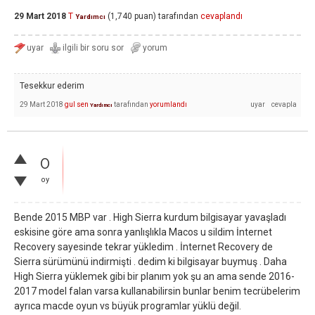
29 Mart 2018
T
(
1,740
puan)
tarafından
cevaplandı
Yardımcı
Tesekkur ederim
29 Mart 2018
gul sen
tarafından
yorumlandı
Yardımcı
0
oy
Bende 2015 MBP var . High Sierra kurdum bilgisayar yavaşladı
eskisine göre ama sonra yanlışlıkla Macos u sildim İnternet
Recovery sayesinde tekrar yükledim . İnternet Recovery de
Sierra sürümünü indirmişti . dedim ki bilgisayar buymuş . Daha
High Sierra yüklemek gibi bir planım yok şu an ama sende 2016-
2017 model falan varsa kullanabilirsin bunlar benim tecrübelerim
ayrıca macde oyun vs büyük programlar yüklü değil.