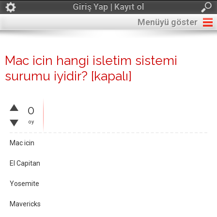
Giriş Yap | Kayıt ol
Menüyü göster
Mac icin hangi isletim sistemi
surumu iyidir?
[kapalı]
0
oy
Mac icin
El Capitan
Yosemite
Mavericks