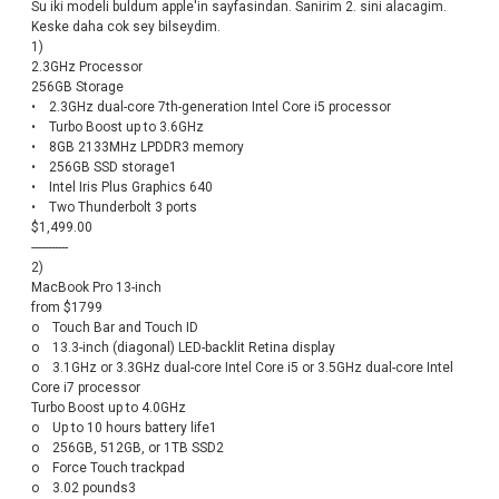
Su iki modeli buldum apple'in sayfasindan. Sanirim 2. sini alacagim.
Keske daha cok sey bilseydim.
1)
2.3GHz Processor
256GB Storage
• 2.3GHz dual-core 7th-generation Intel Core i5 processor
• Turbo Boost up to 3.6GHz
• 8GB 2133MHz LPDDR3 memory
• 256GB SSD storage1
• Intel Iris Plus Graphics 640
• Two Thunderbolt 3 ports
$1,499.00
-----------
2)
MacBook Pro 13-inch
from $1799
o Touch Bar and Touch ID
o 13.3-inch (diagonal) LED-backlit Retina display
o 3.1GHz or 3.3GHz dual-core Intel Core i5 or 3.5GHz dual-core Intel
Core i7 processor
Turbo Boost up to 4.0GHz
o Up to 10 hours battery life1
o 256GB, 512GB, or 1TB SSD2
o Force Touch trackpad
o 3.02 pounds3