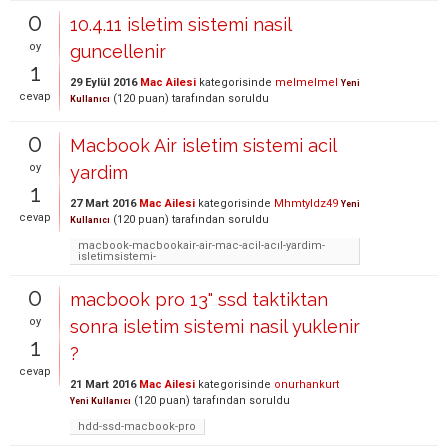
0
10.4.11 isletim sistemi nasil
oy
guncellenir
1
29 Eylül 2016
Mac Ailesi
kategorisinde
melmelmel
Yeni
cevap
(
120
puan)
tarafından
soruldu
Kullanıcı
0
Macbook Air isletim sistemi acil
oy
yardim
1
27 Mart 2016
Mac Ailesi
kategorisinde
Mhmtyldz49
Yeni
cevap
(
120
puan)
tarafından
soruldu
Kullanıcı
macbook-macbookair-air-mac-acil-acıl-yardim-
isletimsistemi-
0
macbook pro 13" ssd taktiktan
oy
sonra isletim sistemi nasil yuklenir
1
?
cevap
21 Mart 2016
Mac Ailesi
kategorisinde
onurhankurt
(
120
puan)
tarafından
soruldu
Yeni Kullanıcı
hdd-ssd-macbook-pro