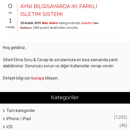
0
AYNI BILGISAYARDA IKI FARKLI
oy
ISLETIM SISTEMI
1
20 Aralık 2015
Mac Ailesi
kategorisinde
paladin
Yeni
cevap
(
360
puan)
tarafından
soruldu
Kullanıcı
Hoş geldiniz,
Sihirli Elma Soru & Cevap ile sorularınıza en kısa zamanda yanıt
alabilirsiniz. Sorunuzu sorun ve diğer kullanıcılar cevap versin.
Detaylı bilgi için
buraya
tıklayın.
Kategoriler
Tüm kategoriler
(1,232)
iPhone / iPad
(46)
iOS