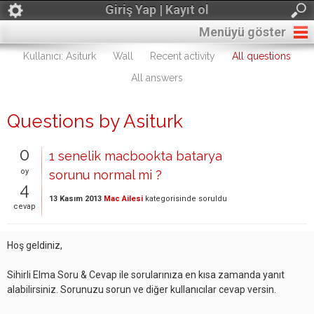
Giriş Yap | Kayıt ol
Menüyü göster
Kullanıcı: Asiturk
Wall
Recent activity
All questions
All answers
Questions by Asiturk
0
1 senelik macbookta batarya
oy
sorunu normal mi ?
4
13 Kasım 2013
Mac Ailesi
kategorisinde
soruldu
cevap
Hoş geldiniz,
Sihirli Elma Soru & Cevap ile sorularınıza en kısa zamanda yanıt
alabilirsiniz. Sorunuzu sorun ve diğer kullanıcılar cevap versin.