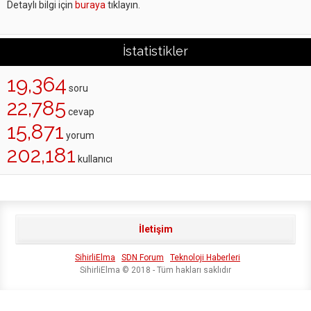
Detaylı bilgi için
buraya
tıklayın.
İstatistikler
19,364
soru
22,785
cevap
15,871
yorum
202,181
kullanıcı
İletişim
SihirliElma
SDN Forum
Teknoloji Haberleri
SihirliElma © 2018 - Tüm hakları saklıdır