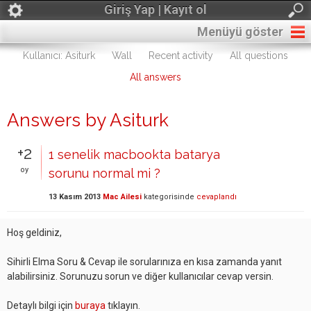
Giriş Yap | Kayıt ol
Menüyü göster
Kullanıcı: Asiturk
Wall
Recent activity
All questions
All answers
Answers by Asiturk
+2
1 senelik macbookta batarya
oy
sorunu normal mi ?
13 Kasım 2013
Mac Ailesi
kategorisinde
cevaplandı
Hoş geldiniz,
Sihirli Elma Soru & Cevap ile sorularınıza en kısa zamanda yanıt
alabilirsiniz. Sorunuzu sorun ve diğer kullanıcılar cevap versin.
Detaylı bilgi için
buraya
tıklayın.