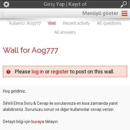
Giriş Yap | Kayıt ol
Menüyü göster
Kullanıcı: Aog777
Wall
Recent activity
All questions
All answers
Wall for Aog777
Please
log in
or
register
to post on this wall.
Hoş geldiniz,
Sihirli Elma Soru & Cevap ile sorularınıza en kısa zamanda yanıt
alabilirsiniz. Sorunuzu sorun ve diğer kullanıcılar cevap versin.
Detaylı bilgi için
buraya
tıklayın.