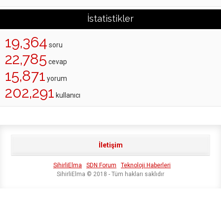
İstatistikler
19,364
soru
22,785
cevap
15,871
yorum
202,291
kullanıcı
İletişim
SihirliElma
SDN Forum
Teknoloji Haberleri
SihirliElma © 2018 - Tüm hakları saklıdır