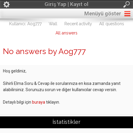
Giriş Yap | Kayıt ol
Menüyü göster
Kullanıcı: Aog777
Wall
Recent activity
All questions
All answers
No answers by Aog777
Hoş geldiniz,
Sihirli Elma Soru & Cevap ile sorularınıza en kısa zamanda yanıt
alabilirsiniz. Sorunuzu sorun ve diğer kullanıcılar cevap versin.
Detaylı bilgi için
buraya
tıklayın.
İstatistikler