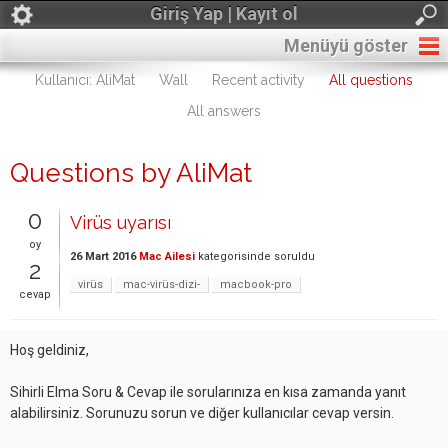
Giriş Yap | Kayıt ol
Menüyü göster
Kullanıcı: AliMat
Wall
Recent activity
All questions
All answers
Questions by AliMat
0
Virüs uyarısı
oy
26 Mart 2016
Mac Ailesi
kategorisinde
soruldu
2
virüs
mac-virüs-dizi-
macbook-pro
cevap
Hoş geldiniz,
Sihirli Elma Soru & Cevap ile sorularınıza en kısa zamanda yanıt
alabilirsiniz. Sorunuzu sorun ve diğer kullanıcılar cevap versin.