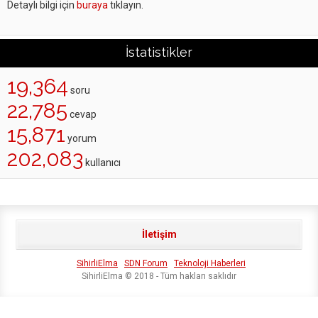
Detaylı bilgi için
buraya
tıklayın.
İstatistikler
19,364
soru
22,785
cevap
15,871
yorum
202,083
kullanıcı
İletişim
SihirliElma
SDN Forum
Teknoloji Haberleri
SihirliElma © 2018 - Tüm hakları saklıdır