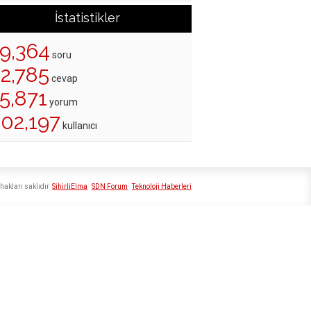
İstatistikler
19,364
soru
22,785
cevap
5,871
yorum
202,197
kullanıcı
hakları saklıdır
SihirliElma
SDN Forum
Teknoloji Haberleri