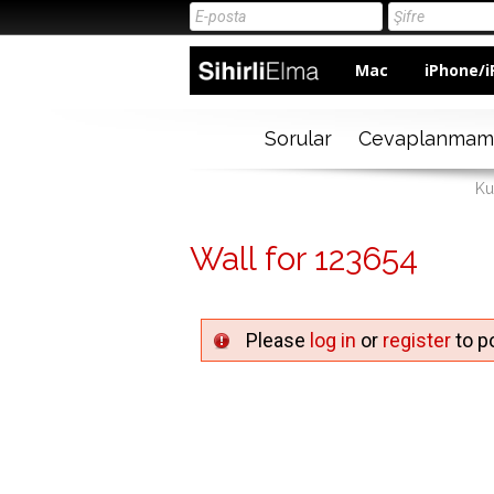
Mac
iPhone/i
Sorular
Cevaplanmam
Ku
Wall for 123654
Please
log in
or
register
to po