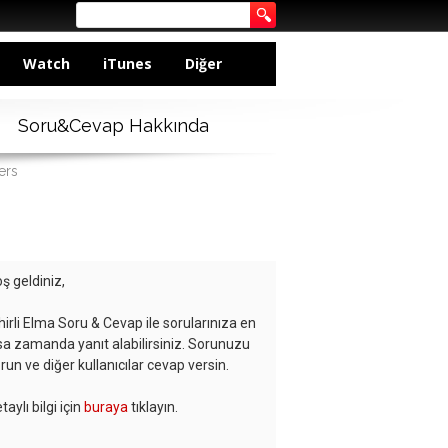
Watch
iTunes
Diğer
Soru&Cevap Hakkında
ers
ş geldiniz,
hirli Elma Soru & Cevap ile sorularınıza en
sa zamanda yanıt alabilirsiniz. Sorunuzu
run ve diğer kullanıcılar cevap versin.
taylı bilgi için
buraya
tıklayın.