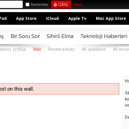
Remember
Kayıt
Pad
App Store
iCloud
Apple Tv
Mac App Store
ış
Bir Soru Sor
Sihirli Elma
Teknoloji Haberleri
llanıcı: 123654
Wall
Recent activity
All questions
All answ
Ho
st on this wall.
Si
kı
so
De