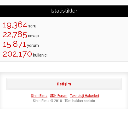
İstatistikler
19,364
soru
22,785
cevap
15,871
yorum
202,170
kullanıcı
İletişim
SihirliElma
SDN Forum
Teknoloji Haberleri
SihirliElma © 2018 - Tüm hakları saklıdır