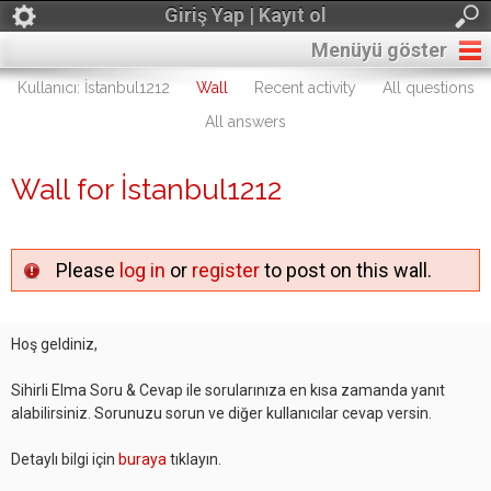
Giriş Yap | Kayıt ol
Menüyü göster
Kullanıcı: İstanbul1212
Wall
Recent activity
All questions
All answers
Wall for İstanbul1212
Please
log in
or
register
to post on this wall.
Hoş geldiniz,
Sihirli Elma Soru & Cevap ile sorularınıza en kısa zamanda yanıt
alabilirsiniz. Sorunuzu sorun ve diğer kullanıcılar cevap versin.
Detaylı bilgi için
buraya
tıklayın.