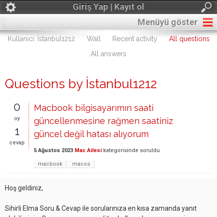
Giriş Yap | Kayıt ol
Menüyü göster
Kullanıcı: İstanbul1212
Wall
Recent activity
All questions
All answers
Questions by İstanbul1212
0
Macbook bilgisayarımın saati
oy
güncellenmesine rağmen saatiniz
1
güncel değil hatası alıyorum
cevap
5 Ağustos 2023
Mac Ailesi
kategorisinde
soruldu
macbook
macos
Hoş geldiniz,
Sihirli Elma Soru & Cevap ile sorularınıza en kısa zamanda yanıt