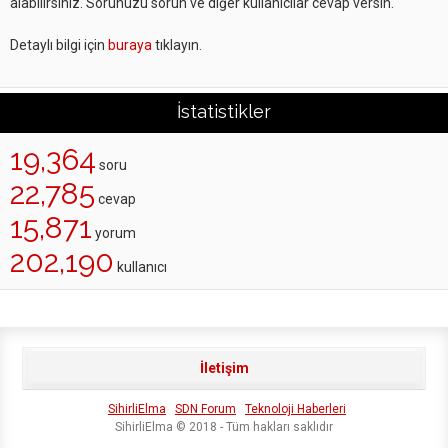
alabilirsiniz. Sorunuzu sorun ve diğer kullanıcılar cevap versin.
Detaylı bilgi için
buraya
tıklayın.
İstatistikler
19,364
soru
22,785
cevap
15,871
yorum
202,190
kullanıcı
İletişim
SihirliElma
SDN Forum
Teknoloji Haberleri
SihirliElma © 2018 - Tüm hakları saklıdır