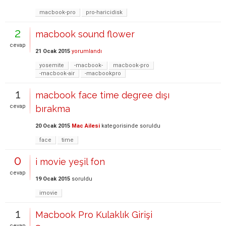
macbook-pro
pro-haricidisk
2
macbook sound flower
cevap
21 Ocak 2015
yorumlandı
yosemite
-macbook-
macbook-pro
-macbook-air
-macbookpro
1
macbook face time degree dışı
cevap
bırakma
20 Ocak 2015
Mac Ailesi
kategorisinde
soruldu
face
time
0
i movie yeşil fon
cevap
19 Ocak 2015
soruldu
imovie
1
Macbook Pro Kulaklık Girişi
cevap