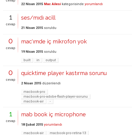
cevap
22 Nisan 2015
Mac Ailesi
kategorisinde
yorumlandı
1
ses/mıdı acill
cevap
21 Nisan 2015
soruldu
0
mac'ımde iç mikrofon yok
cevap
19 Nisan 2015
soruldu
built
in
output
0
quicktime player kastırma sorunu
cevap
2 Nisan 2015
düzenlendi
macbook-pro
macbook-pro-adobe-flash-player-sorunu
macbook-air
-
1
mab book iç microphone
cevap
18 Şubat 2015
yorumlandı
macbook-air
macbook-pro-retina-13