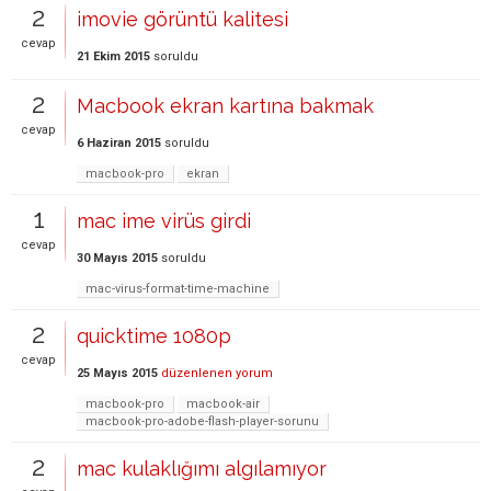
2
imovie görüntü kalitesi
cevap
21 Ekim 2015
soruldu
2
Macbook ekran kartına bakmak
cevap
6 Haziran 2015
soruldu
macbook-pro
ekran
1
mac ime virüs girdi
cevap
30 Mayıs 2015
soruldu
mac-virus-format-time-machine
2
quicktime 1080p
cevap
25 Mayıs 2015
düzenlenen yorum
macbook-pro
macbook-air
macbook-pro-adobe-flash-player-sorunu
2
mac kulaklığımı algılamıyor