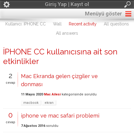
Giriş Yap | Kayıt ol
Menüyü göster
Kullanıcı: İPHONE CC
Wall
Recent activity
All questions
All answers
İPHONE CC kullanıcısına ait son
etkinlikler
2
Mac Ekranda gelen çizgiler ve
cevap
donması
11 Mayıs 2020
Mac Ailesi
kategorisinde
soruldu
macbook
ekran
0
iphone ve mac safari problemi
cevap
7 Ağustos 2016
soruldu