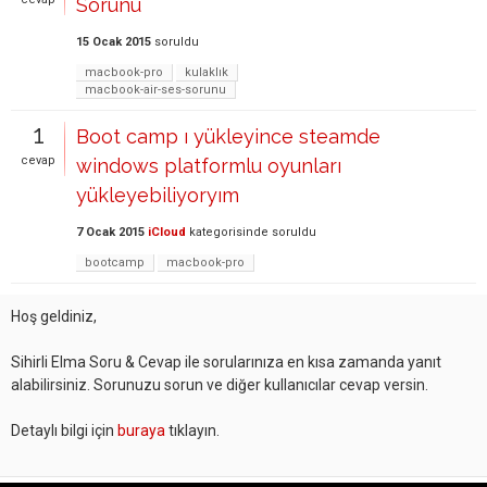
Sorunu
15 Ocak 2015
soruldu
macbook-pro
kulaklık
macbook-air-ses-sorunu
1
Boot camp ı yükleyince steamde
cevap
windows platformlu oyunları
yükleyebiliyoryım
7 Ocak 2015
iCloud
kategorisinde
soruldu
bootcamp
macbook-pro
Hoş geldiniz,
Sihirli Elma Soru & Cevap ile sorularınıza en kısa zamanda yanıt
alabilirsiniz. Sorunuzu sorun ve diğer kullanıcılar cevap versin.
Detaylı bilgi için
buraya
tıklayın.