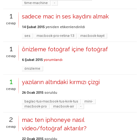
time-machine
-
1
sadece mac in ses kaydını almak
cevap
14 Şubat 2015
yeniden etikenlendirildi
ses
macbook-pro-retina-13
macbook-kayıt
1
önizleme fotoğraf içine fotoğraf
cevap
6 Şubat 2015
yorumlandı
önizleme
1
yazıların altındaki kırmızı çizgi
cevap
26 Ocak 2015
soruldu
baglac-tus-macbook-tus-kırık-tus
mini-
macbook-pro
macbook-air
-
2
mac ten iphoneye nasıl
cevap
video/fotoğraf aktarılır?
22 Ocak 2015
soruldu