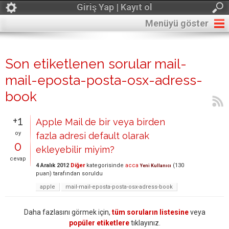
Giriş Yap | Kayıt ol
Menüyü göster
Son etiketlenen sorular mail-
mail-eposta-posta-osx-adress-
book
+1
Apple Mail de bir veya birden
oy
fazla adresi default olarak
0
ekleyebilir miyim?
cevap
4 Aralık 2012
Diğer
kategorisinde
acca
(
130
Yeni Kullanıcı
puan)
tarafından
soruldu
apple
mail-mail-eposta-posta-osx-adress-book
Daha fazlasını görmek için,
tüm soruların listesine
veya
popüler etiketlere
tıklayınız.