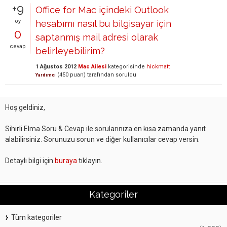
+9
Office for Mac içindeki Outlook
oy
hesabımı nasıl bu bilgisayar için
0
saptanmış mail adresi olarak
cevap
belirleyebilirim?
1 Ağustos 2012
Mac Ailesi
kategorisinde
hickmatt
(
450
puan)
tarafından
soruldu
Yardımcı
Hoş geldiniz,
Sihirli Elma Soru & Cevap ile sorularınıza en kısa zamanda yanıt
alabilirsiniz. Sorunuzu sorun ve diğer kullanıcılar cevap versin.
Detaylı bilgi için
buraya
tıklayın.
Kategoriler
Tüm kategoriler