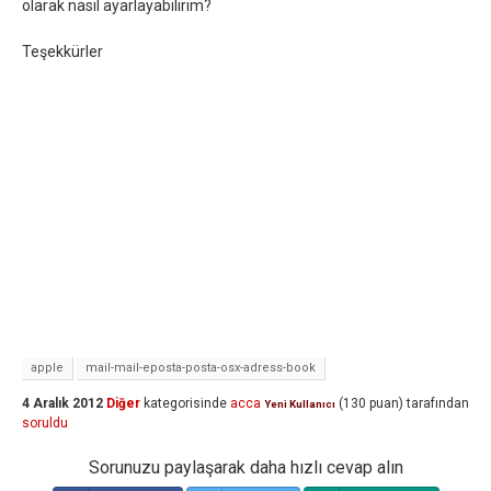
olarak nasıl ayarlayabilirim?
Teşekkürler
apple
mail-mail-eposta-posta-osx-adress-book
4 Aralık 2012
Diğer
kategorisinde
acca
(
130
puan)
tarafından
Yeni Kullanıcı
soruldu
Sorunuzu paylaşarak daha hızlı cevap alın