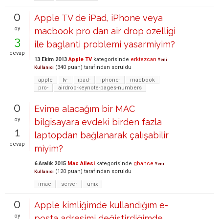
0
Apple TV de iPad, iPhone veya
oy
macbook pro dan air drop ozelligi
3
ile baglanti problemi yasarmiyim?
cevap
13 Ekim 2013
Apple TV
kategorisinde
erktezcan
Yeni
(
340
puan)
tarafından
soruldu
Kullanıcı
apple
tv-
ipad-
iphone-
macbook
pro-
airdrop-keynote-pages-numbers
0
Evime alacağım bir MAC
oy
bilgisayara evdeki birden fazla
1
laptopdan bağlanarak çalışabilir
cevap
miyim?
6 Aralık 2015
Mac Ailesi
kategorisinde
gbahce
Yeni
(
120
puan)
tarafından
soruldu
Kullanıcı
imac
server
unix
0
Apple kimliğimde kullandığım e-
oy
posta adresimi değiştirdiğimde