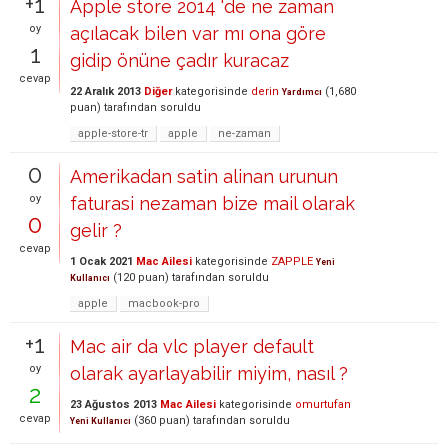
+1
Apple store 2014 'de ne zaman
oy
açılacak bilen var mı ona göre
1
gidip önüne çadır kuracaz
cevap
22 Aralık 2013
Diğer
kategorisinde
derin
(
1,680
Yardımcı
puan)
tarafından
soruldu
apple-store-tr
apple
ne-zaman
0
Amerikadan satin alinan urunun
oy
faturasi nezaman bize mail olarak
0
gelir ?
cevap
1 Ocak 2021
Mac Ailesi
kategorisinde
ZAPPLE
Yeni
(
120
puan)
tarafından
soruldu
Kullanıcı
apple
macbook-pro
+1
Mac air da vlc player default
oy
olarak ayarlayabilir miyim, nasıl ?
2
23 Ağustos 2013
Mac Ailesi
kategorisinde
omurtufan
cevap
(
360
puan)
tarafından
soruldu
Yeni Kullanıcı