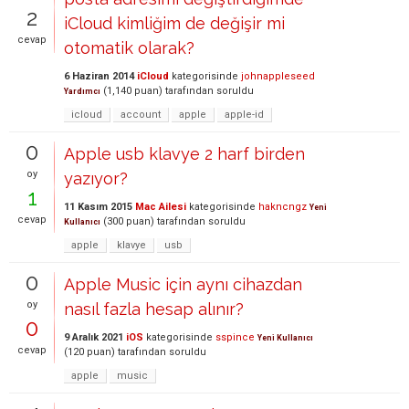
2
iCloud kimliğim de değişir mi
cevap
otomatik olarak?
6 Haziran 2014
iCloud
kategorisinde
johnappleseed
(
1,140
puan)
tarafından
soruldu
Yardımcı
icloud
account
apple
apple-id
0
Apple usb klavye 2 harf birden
oy
yazıyor?
1
11 Kasım 2015
Mac Ailesi
kategorisinde
hakncngz
Yeni
cevap
(
300
puan)
tarafından
soruldu
Kullanıcı
apple
klavye
usb
0
Apple Music için aynı cihazdan
oy
nasıl fazla hesap alınır?
0
9 Aralık 2021
iOS
kategorisinde
sspince
Yeni Kullanıcı
cevap
(
120
puan)
tarafından
soruldu
apple
music