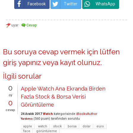
Facebook
Twitter
WhatsApp
Bu soruya cevap vermek için lütfen
giriş yapınız
veya
kayıt olunuz
.
İlgili sorular
0
Apple Watch Ana Ekranda Birden
oy
Fazla Stock & Borsa Verisi
0
Görüntüleme
cevap
24 Aralık 2017
Watch
kategorisinde
iBooksAuthor
(
560
puan)
tarafından
soruldu
Yardımcı
apple
watch
stock
borsa
dolar
euro
face
görüntüleme