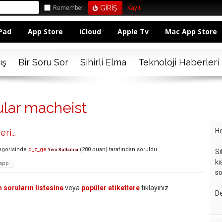
Remember
Kayıt
Pad
App Store
iCloud
Apple Tv
Mac App Store
ış
Bir Soru Sor
Sihirli Elma
Teknoloji Haberleri
ular macheist
Ho
ri...
egorisinde
o_z_ge
(
280
puan)
tarafından
soruldu
Yeni Kullanıcı
Si
kı
app
so
 soruların listesine
veya
popüler etiketlere
tıklayınız.
De