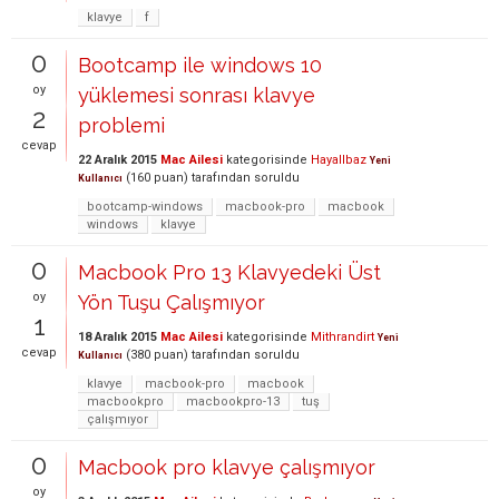
klavye
f
0
Bootcamp ile windows 10
oy
yüklemesi sonrası klavye
2
problemi
cevap
22 Aralık 2015
Mac Ailesi
kategorisinde
Hayallbaz
Yeni
(
160
puan)
tarafından
soruldu
Kullanıcı
bootcamp-windows
macbook-pro
macbook
windows
klavye
0
Macbook Pro 13 Klavyedeki Üst
oy
Yön Tuşu Çalışmıyor
1
18 Aralık 2015
Mac Ailesi
kategorisinde
Mithrandirt
Yeni
cevap
(
380
puan)
tarafından
soruldu
Kullanıcı
klavye
macbook-pro
macbook
macbookpro
macbookpro-13
tuş
çalışmıyor
0
Macbook pro klavye çalışmıyor
oy