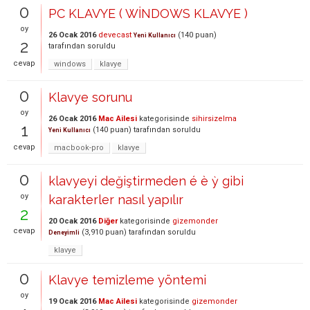
0
PC KLAVYE ( WİNDOWS KLAVYE )
oy
26 Ocak 2016
devecast
(
140
puan)
Yeni Kullanıcı
2
tarafından
soruldu
cevap
windows
klavye
0
Klavye sorunu
oy
26 Ocak 2016
Mac Ailesi
kategorisinde
sihirsizelma
1
(
140
puan)
tarafından
soruldu
Yeni Kullanıcı
cevap
macbook-pro
klavye
0
klavyeyi değiştirmeden é è ỳ gibi
oy
karakterler nasıl yapılır
2
20 Ocak 2016
Diğer
kategorisinde
gizemonder
cevap
(
3,910
puan)
tarafından
soruldu
Deneyimli
klavye
0
Klavye temizleme yöntemi
oy
19 Ocak 2016
Mac Ailesi
kategorisinde
gizemonder