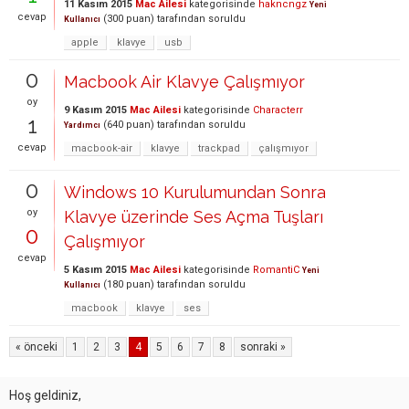
11 Kasım 2015
Mac Ailesi
kategorisinde
hakncngz
Yeni
cevap
(
300
puan)
tarafından
soruldu
Kullanıcı
apple
klavye
usb
0
Macbook Air Klavye Çalışmıyor
oy
9 Kasım 2015
Mac Ailesi
kategorisinde
Characterr
1
(
640
puan)
tarafından
soruldu
Yardımcı
cevap
macbook-air
klavye
trackpad
çalışmıyor
0
Windows 10 Kurulumundan Sonra
oy
Klavye üzerinde Ses Açma Tuşları
0
Çalışmıyor
cevap
5 Kasım 2015
Mac Ailesi
kategorisinde
RomantiC
Yeni
(
180
puan)
tarafından
soruldu
Kullanıcı
macbook
klavye
ses
« önceki
1
2
3
4
5
6
7
8
sonraki »
Hoş geldiniz,