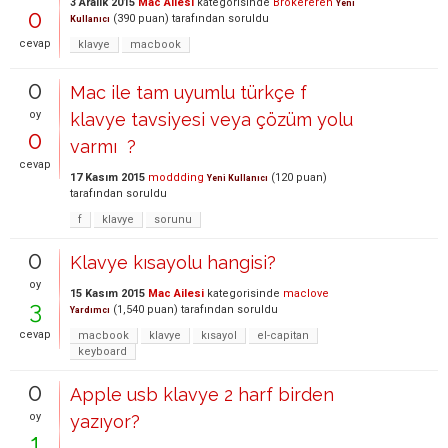
3 Aralık 2015
Mac Ailesi
kategorisinde
Brokereren
Yeni
0
(
390
puan)
tarafından
soruldu
Kullanıcı
cevap
klavye
macbook
0
Mac ile tam uyumlu türkçe f
oy
klavye tavsiyesi veya çözüm yolu
0
varmı ?
cevap
17 Kasım 2015
moddding
(
120
puan)
Yeni Kullanıcı
tarafından
soruldu
f
klavye
sorunu
0
Klavye kısayolu hangisi?
oy
15 Kasım 2015
Mac Ailesi
kategorisinde
maclove
3
(
1,540
puan)
tarafından
soruldu
Yardımcı
cevap
macbook
klavye
kısayol
el-capitan
keyboard
0
Apple usb klavye 2 harf birden
oy
yazıyor?
1