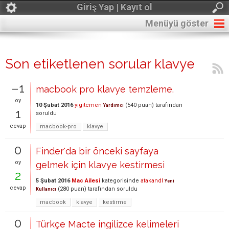
Giriş Yap | Kayıt ol
Menüyü göster
Son etiketlenen sorular klavye
–1
macbook pro klavye temzleme.
oy
10 Şubat 2016
yigitcmen
(
540
puan)
tarafından
Yardımcı
1
soruldu
cevap
macbook-pro
klavye
0
Finder'da bir önceki sayfaya
oy
gelmek için klavye kestirmesi
2
5 Şubat 2016
Mac Ailesi
kategorisinde
atakandl
Yeni
cevap
(
280
puan)
tarafından
soruldu
Kullanıcı
macbook
klavye
kestirme
0
Türkçe Macte ingilizce kelimeleri