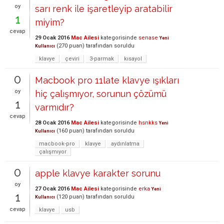
oy
sarı renk ile işaretleyip aratabilir
1
miyim?
cevap
29 Ocak 2016
Mac Ailesi
kategorisinde
senase
Yeni
(
270
puan)
tarafından
soruldu
Kullanıcı
klavye
çeviri
3-parmak
kısayol
0
Macbook pro 11late klavye ışıkları
oy
hiç çalışmıyor, sorunun çözümü
1
varmıdır?
cevap
28 Ocak 2016
Mac Ailesi
kategorisinde
hsnkks
Yeni
(
160
puan)
tarafından
soruldu
Kullanıcı
macbook-pro
klavye
aydınlatma
çalışmıyor
0
apple klavye karakter sorunu
oy
27 Ocak 2016
Mac Ailesi
kategorisinde
erka
Yeni
1
(
120
puan)
tarafından
soruldu
Kullanıcı
cevap
klavye
usb