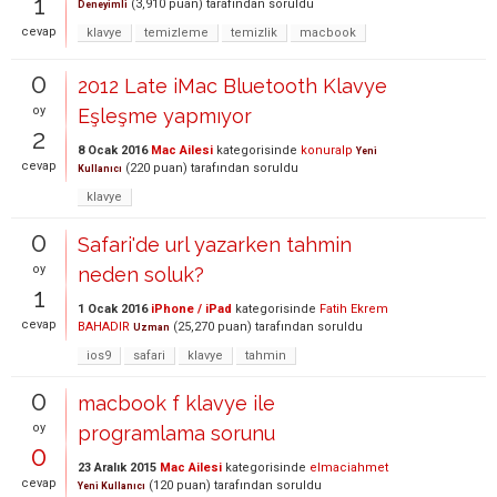
1
(
3,910
puan)
tarafından
soruldu
Deneyimli
cevap
klavye
temizleme
temizlik
macbook
0
2012 Late iMac Bluetooth Klavye
oy
Eşleşme yapmıyor
2
8 Ocak 2016
Mac Ailesi
kategorisinde
konuralp
Yeni
cevap
(
220
puan)
tarafından
soruldu
Kullanıcı
klavye
0
Safari'de url yazarken tahmin
oy
neden soluk?
1
1 Ocak 2016
iPhone / iPad
kategorisinde
Fatih Ekrem
cevap
BAHADIR
(
25,270
puan)
tarafından
soruldu
Uzman
ios9
safari
klavye
tahmin
0
macbook f klavye ile
oy
programlama sorunu
0
23 Aralık 2015
Mac Ailesi
kategorisinde
elmaciahmet
cevap
(
120
puan)
tarafından
soruldu
Yeni Kullanıcı