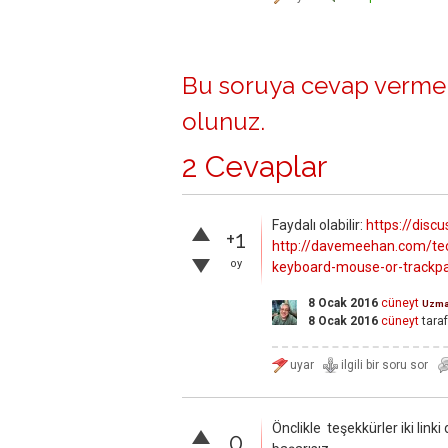
Bu soruya cevap vermek
olunuz
.
2 Cevaplar
Faydalı olabilir:
https://disc
+1
http://davemeehan.com/tec
oy
keyboard-mouse-or-trackp
8 Ocak 2016
cüneyt
Uzm
8 Ocak 2016
cüneyt
tara
Önclikle teşekkürler iki link
0