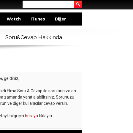
Watch
iTunes
Diğer
Soru&Cevap Hakkında
ş geldiniz,
hirli Elma Soru & Cevap ile sorularınıza en
sa zamanda yanıt alabilirsiniz. Sorunuzu
run ve diğer kullanıcılar cevap versin.
taylı bilgi için
buraya
tıklayın.