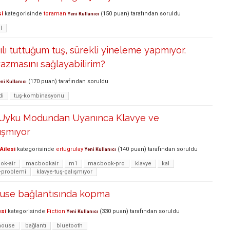
si
kategorisinde
toraman
(
150
puan)
tarafından
soruldu
Yeni Kullanıcı
l
lı tuttuğum tuş, sürekli yineleme yapmıyor.
yazmasını sağlayabilirim?
(
170
puan)
tarafından
soruldu
ni Kullanıcı
di
tuş-kombinasyonu
 Uyku Modundan Uyanınca Klavye ve
ışmıyor
Ailesi
kategorisinde
ertugrulay
(
140
puan)
tarafından
soruldu
Yeni Kullanıcı
k-air
macbookair
m1
macbook-pro
klavye
kal
-problemi
klavye-tuş-çalışmıyor
use bağlantısında kopma
esi
kategorisinde
Fiction
(
330
puan)
tarafından
soruldu
Yeni Kullanıcı
ouse
bağlantı
bluetooth