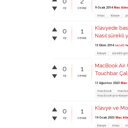
0
2
9 Ocak 2014
Mac Aile
oy
cevap
imac
klavye
pi
Klavyede bası
0
1
Nasıl sürekli 
oy
cevap
13 Ekim 2014
sacalli
Ye
klavye
sürekli-gir
MacBook Air
0
1
Touchbar Çal
oy
cevap
11 Ağustos 2023
Mac 
macbook
macboo
macbook-pro-klavye
Klavye ve Mo
0
1
19 Ocak 2023
Mac Ail
oy
cevap
klavye
imac
m