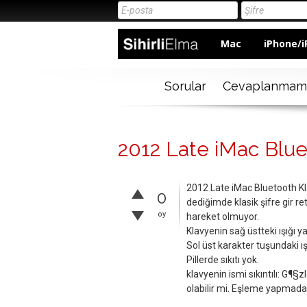
Mac
iPhone/i
Sorular
Cevaplanmam
2012 Late iMac Blu
2012 Late iMac Bluetooth K
0
dediğimde klasik şifre gir re
oy
hareket olmuyor.
Klavyenin sağ üstteki ışığı y
Sol üst karakter tuşundaki ı
Pillerde sıkıtı yok.
klavyenin ismi sıkıntılı: G¶§
olabilir mi. Eşleme yapmadan 