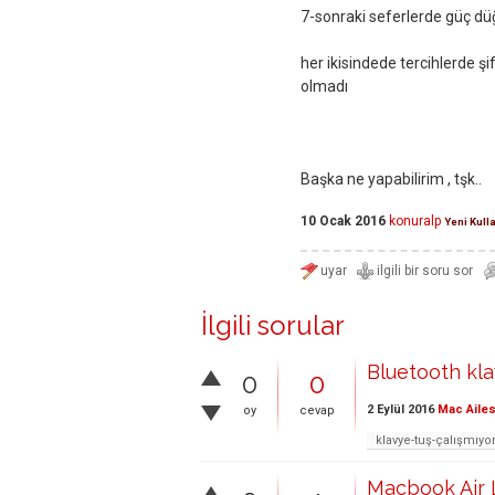
7-sonraki seferlerde güç dü
her ikisindede tercihlerde ş
olmadı
Başka ne yapabilirim , tşk..
10 Ocak 2016
konuralp
Yeni Kull
İlgili sorular
Bluetooth kla
0
0
2 Eylül 2016
Mac Ailes
oy
cevap
klavye-tuş-çalışmıyo
Macbook Air L