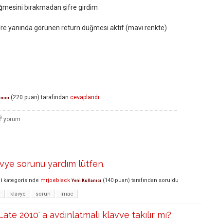
ğmesini bırakmadan şifre girdim
ifre yanında görünen return düğmesi aktif (mavi renkte)
(
220
puan)
tarafından
cevaplandı
anıcı
vye sorunu yardım lütfen.
i
kategorisinde
mrjoeblack
(
140
puan)
tarafından
soruldu
Yeni Kullanıcı
r
klavye
sorun
imac
ate 2010' a aydınlatmalı klavye takılır mı?