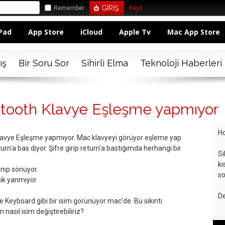
Remember
Kayıt
Pad
App Store
iCloud
Apple Tv
Mac App Store
ış
Bir Soru Sor
Sihirli Elma
Teknoloji Haberleri
etooth Klavye Eşleşme yapmıyor
Ho
lavye Eşleşme yapmıyor. Mac klavyeyi görüyor eşleme yap
turn'a bas diyor. Şifre girip return'a bastığımda herhangi bir
Si
kı
anıp sönüyor.
so
şık yanmıyor.
De
zle Keyboard gibi bir isim görünüyor mac'de. Bu sıkıntı
nasıl isim değiştirebiliriz?