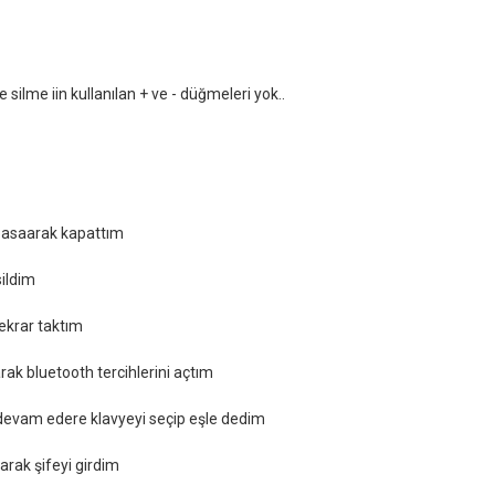
 silme iin kullanılan + ve - düğmeleri yok..
basaarak kapattım
sildim
 tekrar taktım
rak bluetooth tercihlerini açtım
devam edere klavyeyi seçip eşle dedim
arak şifeyi girdim