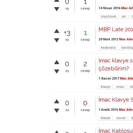
0
1
14 Nisan 2016
Mac Ail
oy
cevap
macbook
air
MBP Late 2011
+3
1
29 Mart 2012
Mac Aile
oy
cevap
keyboard
backlig
imac klavye s
0
2
çözebilirim?
oy
cevap
1 Kasım 2017
Mac Ail
klavye
imac
k
İmac Klavye 
0
0
1 Aralık 2016
Mac Aile
oy
cevap
klavye
sorun
İmac Kablosuz