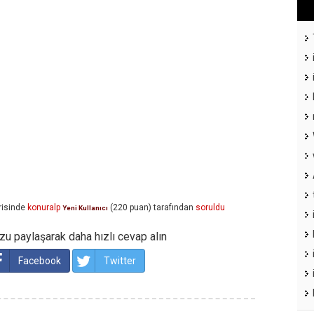
isinde
konuralp
(
220
puan)
tarafından
soruldu
Yeni Kullanıcı
u paylaşarak daha hızlı cevap alın
Facebook
Twitter