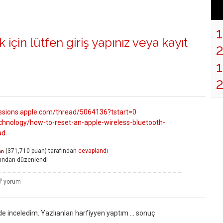
 için lütfen
giriş yapınız
veya
kayıt
1
ussions.apple.com/thread/5064136?tstart=0
hnology/how-to-reset-an-apple-wireless-bluetooth-
ad
(
371,710
puan)
tarafından
cevaplandı
an
fından
düzenlendi
i de inceledim. Yazlıanları harfiyyen yaptım ... sonuç