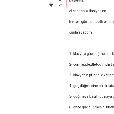
başarısız.
oy
el capitan kullanıyorum
linkteki gibi bluetooth ekleme
şunları yaptım..
1- klavyeyi güç düğmesine 
2- com.apple.Bletooth.plist 
3- klavyenin pillerini çıkarıp
4- güç düğmesine basılı tuta
5- düğmeye basılı tutmaya 
6- önce güç düğmesini bırak