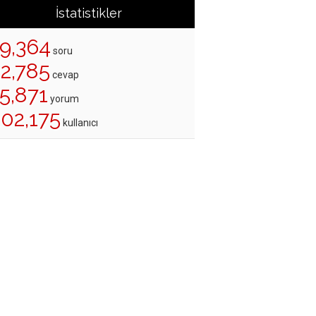
İstatistikler
19,364
soru
22,785
cevap
5,871
yorum
202,175
kullanıcı