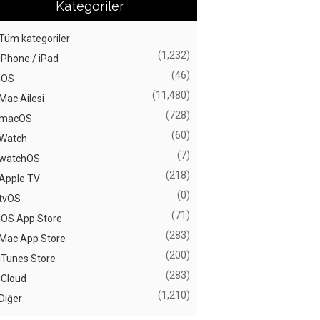
Kategoriler
Tüm kategoriler
(1,232)
iPhone / iPad
(46)
iOS
(11,480)
Mac Ailesi
(728)
macOS
(60)
Watch
(7)
watchOS
(218)
Apple TV
(0)
tvOS
(71)
iOS App Store
(283)
Mac App Store
(200)
iTunes Store
(283)
iCloud
(1,210)
Diğer