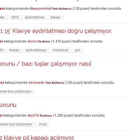
esi
kategorisinde
titanyumoksit
(
120
puan)
tarafından
soruldu
Yeni Kullanıcı
late
2010
aydınlatmalı
klavye
 15' Klavye aydınlatması doğru çalışmıyor.
si
kategorisinde
deniz
(
1,470
puan)
tarafından
soruldu
Yardımcı
ht
klavye
aydınlatması
macbook
pro
orunu / bazı tuşlar çalışmıyor nasıl
esi
kategorisinde
serenade
(
120
puan)
tarafından
soruldu
Yeni Kullanıcı
lavye-tuş-çalışmıyor
Sorunu
si
kategorisinde
ske216
(
1,250
puan)
tarafından
soruldu
Yardımcı
klavye-tuş-çalışmıyor
imac
 klavye pil kapağı açılmıyor.