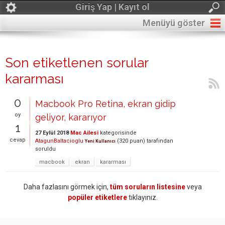
Giriş Yap | Kayıt ol
Menüyü göster
Son etiketlenen sorular
kararması
0
Macbook Pro Retina, ekran gidip
oy
geliyor, kararıyor
1
27 Eylül 2018
Mac Ailesi
kategorisinde
cevap
AtagunBaltacioglu
(
320
puan)
tarafından
Yeni Kullanıcı
soruldu
macbook
ekran
kararması
Daha fazlasını görmek için,
tüm soruların listesine
veya
popüler etiketlere
tıklayınız.