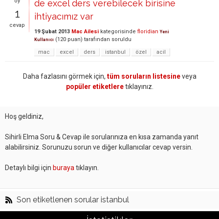
oy
de excel ders verebilecek birisine
1
ihtiyacımız var
cevap
19 Şubat 2013
Mac Ailesi
kategorisinde
floridian
Yeni
(
120
puan)
tarafından
soruldu
Kullanıcı
mac
excel
ders
istanbul
özel
acil
Daha fazlasını görmek için,
tüm soruların listesine
veya
popüler etiketlere
tıklayınız.
Hoş geldiniz,
Sihirli Elma Soru & Cevap ile sorularınıza en kısa zamanda yanıt
alabilirsiniz. Sorunuzu sorun ve diğer kullanıcılar cevap versin.
Detaylı bilgi için
buraya
tıklayın.
Son etiketlenen sorular istanbul