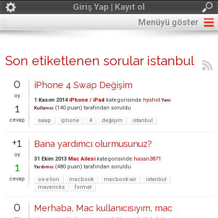
Giriş Yap | Kayıt ol
Menüyü göster
Son etiketlenen sorular istanbul
0
iPhone 4 Swap Değişim
oy
1 Kasım 2014
iPhone / iPad
kategorisinde
hyshot
Yeni
1
(
140
puan)
tarafından
soruldu
Kullanıcı
cevap
swap
iphone
4
değişim
istanbul
+1
Bana yardımcı olurmusunuz?
oy
31 Ekim 2013
Mac Ailesi
kategorisinde
hasan3871
1
(
480
puan)
tarafından
soruldu
Yardımcı
cevap
os-x-lion
macbook
macbook-air
istanbul
mavericks
format
0
Merhaba, Mac kullanıcısıyım, mac