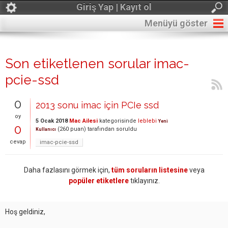
Giriş Yap | Kayıt ol
Menüyü göster
Son etiketlenen sorular imac-
pcie-ssd
0
2013 sonu imac için PCIe ssd
oy
5 Ocak 2018
Mac Ailesi
kategorisinde
leblebi
Yeni
0
(
260
puan)
tarafından
soruldu
Kullanıcı
cevap
imac-pcie-ssd
Daha fazlasını görmek için,
tüm soruların listesine
veya
popüler etiketlere
tıklayınız.
Hoş geldiniz,