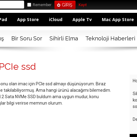
Remember
Kayıt
Pad
App Store
iCloud
Apple Tv
Mac App Store
ış
Bir Soru Sor
Sihirli Elma
Teknoloji Haberleri
 PCIe ssd
Ho
onu olan imac için PCIe ssd almayı düşünüyorum. Biraz
e takılabiliyormuş. Ama hangi ürünü alacağımı bilemedim.
Si
.2 Sata NVMe SSD buldum ama uygun mudur, konu
kı
şlar bilgi verirse memnun olurum.
so
De