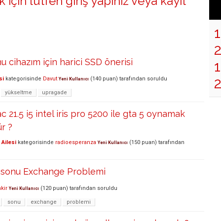
 için lütfen
giriş yapınız
veya
kayıt
u cihazım için harici SSD önerisi
1
si
kategorisinde
Davut
(
140
puan)
tarafından
soruldu
Yeni Kullanıcı
yükseltme
upragade
 21.5 i5 intel iris pro 5200 ile gta 5 oynamak
r ?
Ailesi
kategorisinde
radioesperanza
(
150
puan)
tarafından
Yeni Kullanıcı
3 sonu Exchange Problemi
kir
(
120
puan)
tarafından
soruldu
Yeni Kullanıcı
sonu
exchange
problemi