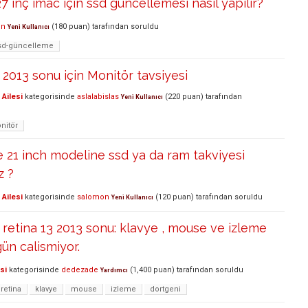
7 inç imac için ssd güncellemesi nasıl yapılır?
ln
(
180
puan)
tarafından
soruldu
Yeni Kullanıcı
ssd-güncelleme
013 sonu için Monitör tavsiyesi
Ailesi
kategorisinde
aslalabislas
(
220
puan)
tarafından
Yeni Kullanıcı
nitör
e 21 inch modeline ssd ya da ram takviyesi
z ?
Ailesi
kategorisinde
salomon
(
120
puan)
tarafından
soruldu
Yeni Kullanıcı
etina 13 2013 sonu: klavye , mouse ve izleme
ün calismiyor.
si
kategorisinde
dedezade
(
1,400
puan)
tarafından
soruldu
Yardımcı
retina
klavye
mouse
izleme
dortgeni