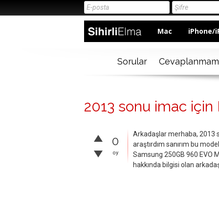
Mac
iPhone/i
Sorular
Cevaplanmam
2013 sonu imac için
Arkadaşlar merhaba, 2013 s
0
araştırdım sanırım bu model
oy
Samsung 250GB 960 EVO M
hakkında bilgisi olan arkada