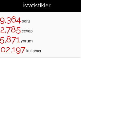
İstatistikler
19,364
soru
22,785
cevap
5,871
yorum
202,197
kullanıcı