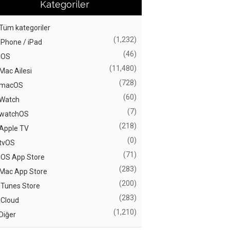
Kategoriler
Tüm kategoriler
(1,232)
iPhone / iPad
(46)
iOS
(11,480)
Mac Ailesi
(728)
macOS
(60)
Watch
(7)
watchOS
(218)
Apple TV
(0)
tvOS
(71)
iOS App Store
(283)
Mac App Store
(200)
iTunes Store
(283)
iCloud
(1,210)
Diğer