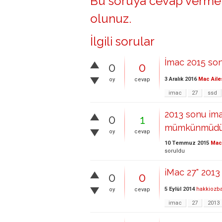
Bu soruya cevap vermek
olunuz
.
İlgili sorular
İmac 2015 son
0
0
3 Aralık 2016
Mac Aile
oy
cevap
imac
27
ssd
2013 sonu imac
0
1
mümkünmüdü
oy
cevap
10 Temmuz 2015
Mac 
soruldu
iMac 27" 201
0
0
5 Eylül 2014
hakkiozba
oy
cevap
imac
27
2013