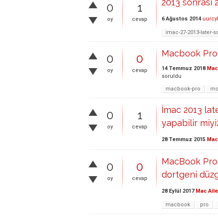
2013 sonrası 2
0
1
6 Ağustos 2014
uurcy
oy
cevap
imac-27-2013-later-
Macbook Pro 2
0
0
14 Temmuz 2018
Mac 
oy
cevap
soruldu
macbook-pro
mo
İmac 2013 lat
0
1
yapabilir miyi
oy
cevap
28 Temmuz 2015
Mac 
MacBook Pro r
0
0
dortgeni düzg
oy
cevap
28 Eylül 2017
Mac Aile
macbook
pro