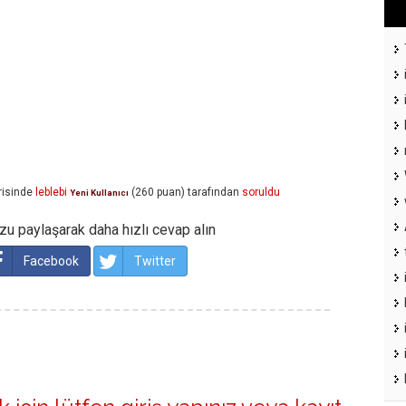
isinde
leblebi
(
260
puan)
tarafından
soruldu
Yeni Kullanıcı
u paylaşarak daha hızlı cevap alın
Facebook
Twitter