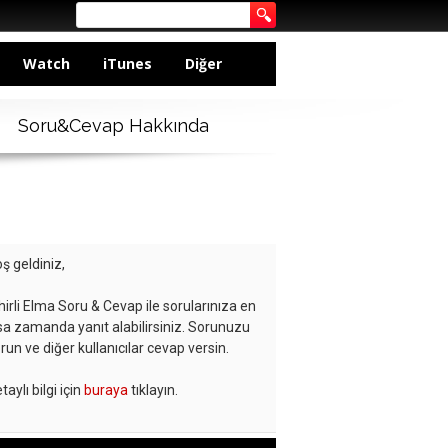
Watch
iTunes
Diğer
Soru&Cevap Hakkında
ş geldiniz,
hirli Elma Soru & Cevap ile sorularınıza en
sa zamanda yanıt alabilirsiniz. Sorunuzu
run ve diğer kullanıcılar cevap versin.
taylı bilgi için
buraya
tıklayın.