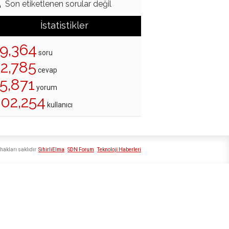
Son etiketlenen sorular değil
İstatistikler
19,364
soru
22,785
cevap
5,871
yorum
202,254
kullanıcı
hakları saklıdır
SihirliElma
SDN Forum
Teknoloji Haberleri