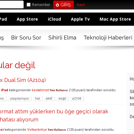
Remember
Kayıt
Pad
App Store
iCloud
Apple Tv
Mac App Store
ış
Bir Soru Sor
Sihirli Elma
Teknoloji Haberleri
lar değil
Ho
x Dual Sim (A2104)
 iPad
kategorisinde
bestahmet
(
120
puan)
tarafından
soruldu
Yeni Kullanıcı
Si
kı
one
ulaşılamıyor
hat
aktif
değil
a2104
so
rmat attım yüklerken bu öğe geçici olarak
De
hatası alıyorum
esi
kategorisinde
Volkanbrtcyr
(
120
puan)
tarafından
soruldu
Yeni Kullanıcı