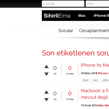
Mac
iPhone/i
Sorular
Cevaplanmam
Son etiketlenen soru
iPhone Xs Ma
0
0
20 Ekim 2018
iPhone /
oy
cevap
dual
sim
iph
Macbook' a fo
0
0
mevcut değil 
oy
cevap
10 Ocak 2016
Mac Ail