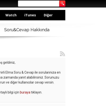
Watch
iTunes
Diğer
Soru&Cevap Hakkında
ş geldiniz,
hirli Elma Soru & Cevap ile sorularınıza en
sa zamanda yanıt alabilirsiniz. Sorunuzu
run ve diğer kullanıcılar cevap versin.
taylı bilgi için
buraya
tıklayın.