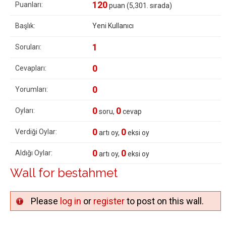
120
Puanları:
puan (
5,301
. sırada)
Başlık:
Yeni Kullanıcı
1
Soruları:
0
Cevapları:
0
Yorumları:
0
0
Oyları:
soru,
cevap
0
0
Verdiği Oylar:
artı oy,
eksi oy
0
0
Aldığı Oylar:
artı oy,
eksi oy
Wall for bestahmet
Please
log in
or
register
to post on this wall.