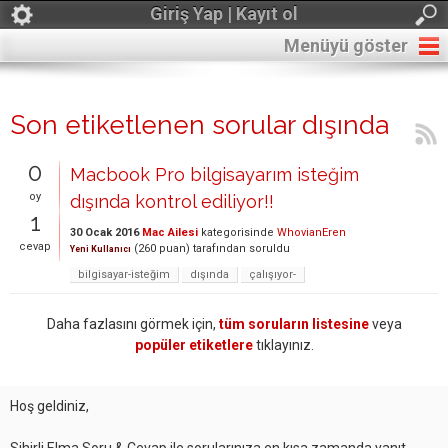
Giriş Yap | Kayıt ol
Menüyü göster
Son etiketlenen sorular dışında
0
Macbook Pro bilgisayarım isteğim
oy
dışında kontrol ediliyor!!
1
30 Ocak 2016
Mac Ailesi
kategorisinde
WhovianEren
cevap
(
260
puan)
tarafından
soruldu
Yeni Kullanıcı
bilgisayar-isteğim
dışında
çalışıyor-
Daha fazlasını görmek için,
tüm soruların listesine
veya
popüler etiketlere
tıklayınız.
Hoş geldiniz,