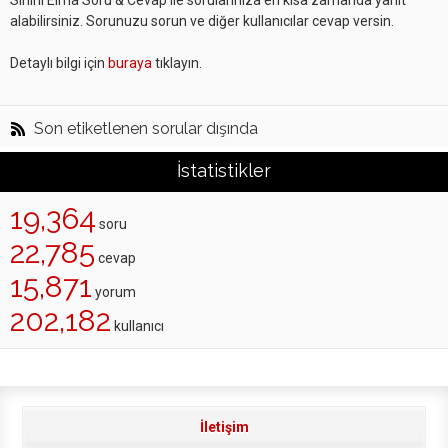
Sihirli Elma Soru & Cevap ile sorularınıza en kısa zamanda yanıt
alabilirsiniz. Sorunuzu sorun ve diğer kullanıcılar cevap versin.
Detaylı bilgi için
buraya
tıklayın.
Son etiketlenen sorular dışında
İstatistikler
19,364
soru
22,785
cevap
15,871
yorum
202,182
kullanıcı
İletişim