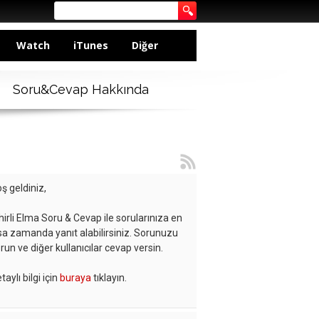
Watch
iTunes
Diğer
Soru&Cevap Hakkında
ş geldiniz,
hirli Elma Soru & Cevap ile sorularınıza en
sa zamanda yanıt alabilirsiniz. Sorunuzu
run ve diğer kullanıcılar cevap versin.
taylı bilgi için
buraya
tıklayın.