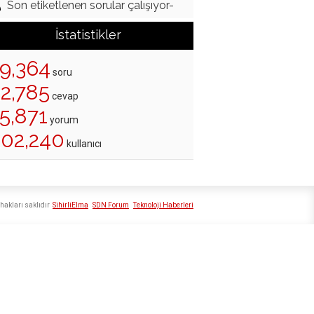
Son etiketlenen sorular çalışıyor-
İstatistikler
19,364
soru
22,785
cevap
5,871
yorum
202,240
kullanıcı
hakları saklıdır
SihirliElma
SDN Forum
Teknoloji Haberleri