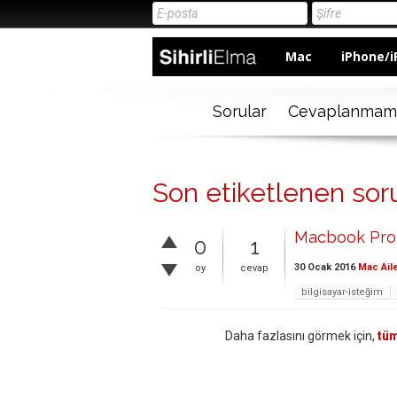
Mac
iPhone/i
Sorular
Cevaplanmam
Son etiketlenen sorul
Macbook Pro b
0
1
30 Ocak 2016
Mac Ail
oy
cevap
bilgisayar-isteğim
Daha fazlasını görmek için,
tüm