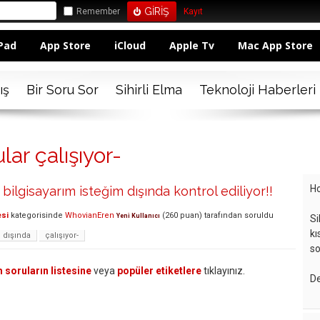
Remember
Kayıt
Pad
App Store
iCloud
Apple Tv
Mac App Store
ış
Bir Soru Sor
Sihirli Elma
Teknoloji Haberleri
ar çalışıyor-
Ho
ilgisayarım isteğim dışında kontrol ediliyor!!
esi
kategorisinde
WhovianEren
(
260
puan)
tarafından
soruldu
Yeni Kullanıcı
Si
kı
dışında
çalışıyor-
so
 soruların listesine
veya
popüler etiketlere
tıklayınız.
De