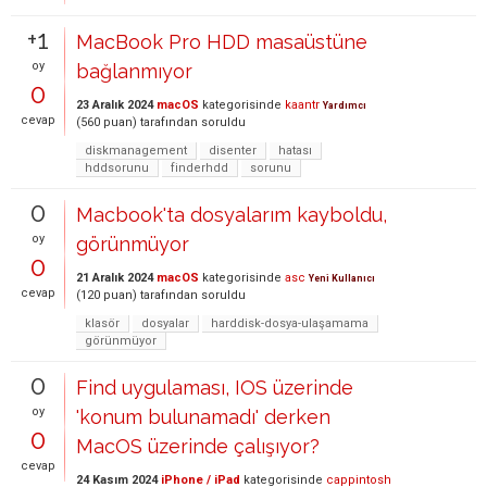
+1
MacBook Pro HDD masaüstüne
oy
bağlanmıyor
0
23 Aralık 2024
macOS
kategorisinde
kaantr
Yardımcı
cevap
(
560
puan)
tarafından
soruldu
diskmanagement
disenter
hatası
hddsorunu
finderhdd
sorunu
0
Macbook'ta dosyalarım kayboldu,
oy
görünmüyor
0
21 Aralık 2024
macOS
kategorisinde
asc
Yeni Kullanıcı
cevap
(
120
puan)
tarafından
soruldu
klasör
dosyalar
harddisk-dosya-ulaşamama
görünmüyor
0
Find uygulaması, IOS üzerinde
oy
'konum bulunamadı' derken
0
MacOS üzerinde çalışıyor?
cevap
24 Kasım 2024
iPhone / iPad
kategorisinde
cappintosh