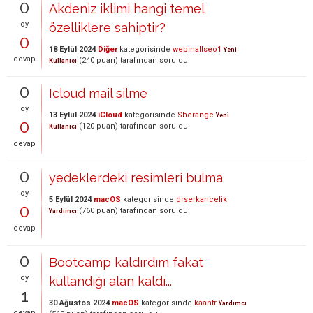
0
Akdeniz iklimi hangi temel
oy
özelliklere sahiptir?
0
18 Eylül 2024
Diğer
kategorisinde
webinallseo1
Yeni
cevap
(
240
puan)
tarafından
soruldu
Kullanıcı
0
Icloud mail silme
oy
13 Eylül 2024
iCloud
kategorisinde
Sherange
Yeni
0
(
120
puan)
tarafından
soruldu
Kullanıcı
cevap
0
yedeklerdeki resimleri bulma
oy
5 Eylül 2024
macOS
kategorisinde
drserkancelik
0
(
760
puan)
tarafından
soruldu
Yardımcı
cevap
0
Bootcamp kaldırdım fakat
oy
kullandığı alan kaldı...
1
30 Ağustos 2024
macOS
kategorisinde
kaantr
Yardımcı
cevap