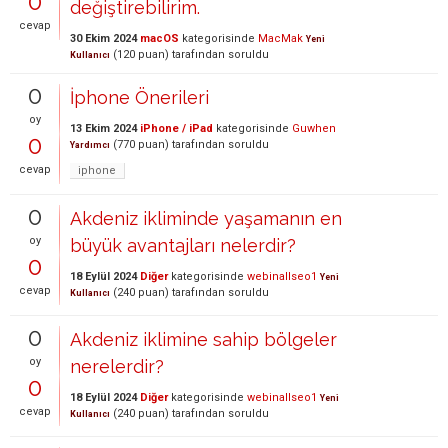
0
değiştirebilirim.
cevap
30 Ekim 2024
macOS
kategorisinde
MacMak
Yeni
(
120
puan)
tarafından
soruldu
Kullanıcı
0
İphone Önerileri
oy
13 Ekim 2024
iPhone / iPad
kategorisinde
Guwhen
0
(
770
puan)
tarafından
soruldu
Yardımcı
cevap
iphone
0
Akdeniz ikliminde yaşamanın en
oy
büyük avantajları nelerdir?
0
18 Eylül 2024
Diğer
kategorisinde
webinallseo1
Yeni
cevap
(
240
puan)
tarafından
soruldu
Kullanıcı
0
Akdeniz iklimine sahip bölgeler
oy
nerelerdir?
0
18 Eylül 2024
Diğer
kategorisinde
webinallseo1
Yeni
cevap
(
240
puan)
tarafından
soruldu
Kullanıcı