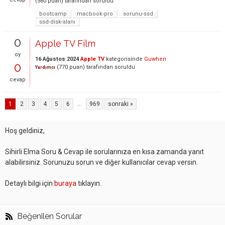
(
560
puan)
tarafından
soruldu
bootcamp
macbook-pro
sorunu-ssd
ssd-disk-alanı
0
Apple TV Film
oy
16 Ağustos 2024
Apple TV
kategorisinde
Guwhen
0
(
770
puan)
tarafından
soruldu
Yardımcı
cevap
...
1
2
3
4
5
6
969
sonraki »
Hoş geldiniz,
Sihirli Elma Soru & Cevap ile sorularınıza en kısa zamanda yanıt
alabilirsiniz. Sorunuzu sorun ve diğer kullanıcılar cevap versin.
Detaylı bilgi için
buraya
tıklayın.
Beğenilen Sorular