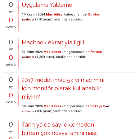
0
Uygulama Yükleme
oy
14 Kasım 2024
Mac Ailesi
kategorisinde
Guwhen
0
(
770
puan)
tarafından
soruldu
Yardımcı
cevap
0
Macbook ekranıyla ilgili
oy
31 Ekim 2024
Mac Ailesi
kategorisinde
draftsman
0
(
1,360
puan)
tarafından
soruldu
Yardımcı
cevap
0
2017 model imac 5k yı mac mini
oy
için monitör olarak kullanabilir
0
miyim?
cevap
30 Ekim 2024
Mac Ailesi
kategorisinde
esmekaya
Yeni
(
180
puan)
tarafından
soruldu
Kullanıcı
0
Tarih ya da sayı eklemeden
oy
birden çok dosya ismini nasıl