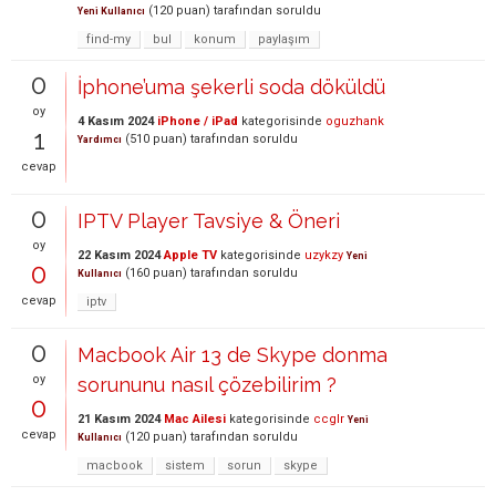
(
120
puan)
tarafından
soruldu
Yeni Kullanıcı
find-my
bul
konum
paylaşım
0
İphone’uma şekerli soda döküldü
oy
4 Kasım 2024
iPhone / iPad
kategorisinde
oguzhank
1
(
510
puan)
tarafından
soruldu
Yardımcı
cevap
0
IPTV Player Tavsiye & Öneri
oy
22 Kasım 2024
Apple TV
kategorisinde
uzykzy
Yeni
0
(
160
puan)
tarafından
soruldu
Kullanıcı
cevap
iptv
0
Macbook Air 13 de Skype donma
oy
sorununu nasıl çözebilirim ?
0
21 Kasım 2024
Mac Ailesi
kategorisinde
ccglr
Yeni
cevap
(
120
puan)
tarafından
soruldu
Kullanıcı
macbook
sistem
sorun
skype