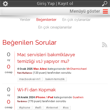
Giriş Yap | Kayıt ol
Menüyü göster
Yeniler
Beğenilenler
En çok oylananlar
En çok cevaplananlar
Beğenilen Sorular
0
Mac servisleri bakım(klavye
oy
temizliği vs.) yapıyor mu?
0
4 Ocak 2025
Mac Ailesi
kategorisinde
MrCharmichael
cevap
(
120
puan)
tarafından
soruldu
Yeni Kullanıcı
macbook-air-m1
bakım-temizlik
0
Wi-Fi dan Kopmak
oy
24 Aralık 2024
iPhone / iPad
kategorisinde
Guwhen
0
(
770
puan)
tarafından
soruldu
Yardımcı
cevap
#iphone
#wifi
#internet
#ios